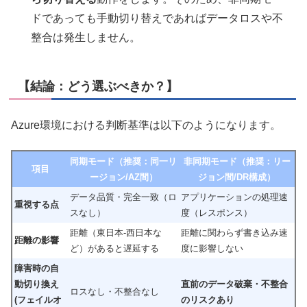
ドであっても手動切り替えであればデータロスや不
整合は発生しません。
【結論：どう選ぶべきか？】
Azure環境における判断基準は以下のようになります。
同期モード（推奨：同一リ
非同期モード（推奨：リー
項目
ージョン/AZ間）
ジョン間/DR構成）
データ品質・完全一致（ロ
アプリケーションの処理速
重視する点
スなし）
度（レスポンス）
距離（東日本-西日本な
距離に関わらず書き込み速
距離の影響
ど）があると遅延する
度に影響しない
障害時の自
動切り換え
直前のデータ破棄・不整合
ロスなし・不整合なし
(フェイルオ
のリスクあり