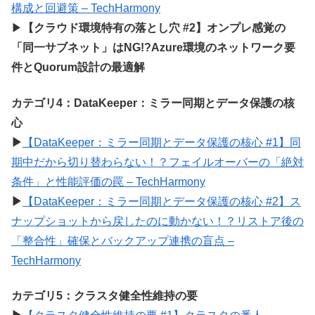
構成と回避策 – TechHarmony
▶
【クラウド環境特有の落とし穴 #2】オンプレ感覚の
「同一サブネット」はNG!?Azure環境のネットワーク要
件とQuorum設計の最適解
カテゴリ4：DataKeeper：ミラー同期とデータ保護の核
心
▶
【DataKeeper：ミラー同期とデータ保護の核心 #1】同
期中だから切り替わらない！？フェイルオーバーの「絶対
条件」と性能評価の罠 – TechHarmony
▶
【DataKeeper：ミラー同期とデータ保護の核心 #2】ス
ナップショットから戻したのに動かない！？リストア後の
「整合性」確保とバックアップ連携の盲点 –
TechHarmony
カテゴリ5：クラスタ健全性維持の要