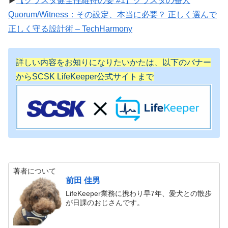
▶
【クラスタ健全性維持の要 #1】クラスタの番人
Quorum/Witness：その設定、本当に必要？ 正しく選んで
正しく守る設計術 – TechHarmony
詳しい内容をお知りになりたいかたは、以下のバナー
からSCSK LifeKeeper公式サイトまで
著者について
前田 佳男
LifeKeeper業務に携わり早7年、愛犬との散歩
が日課のおじさんです。