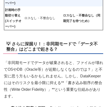
ーバー)
計画時の手
動切り替え
ロスなし・不整合なし（同
ロスなし・不整合なし
(スイッチオ
期完了を待つため）
ーバー)
💡 さらに深掘り！：非同期モードで「データ不
整合」はどこまで起きる？
「非同期モードでデータが破棄されると、ファイルが壊れ
てOSやDB（Oracle等）が起動しなくなるのでは？」と不
安に思う方もいるかもしれません。しかし、DataKeeper
にはそのリスクを最小限に抑える**「書き込み順序の整合
性（Write Order Fidelity）」**という重要な仕組みがあり
ます。