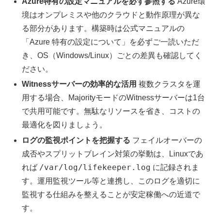
Azure特有の設定マニュアルを必ず参照する
Azure環
境はオンプレミスや他のクラウドと動作原理が異な
る部分があります。構築時は公式マニュアルの
「Azure 特有の設定について」を必ずご一読いただ
き、OS（Windows/Linux）ごとの差異も確認してく
ださい。
Witnessサーバーの効率的な活用
複数クラスタを運
用する場合、MajorityモードのWitnessサーバーは1台
で共用可能です。無駄なリソースを省き、コストの
最適化を図りましょう。
ログの監視ポイントを把握する
フェイルオーバーの
成否やスプリットブレイン対策の挙動は、Linuxであ
/var/log/lifekeeper.log
れば
に記録されま
す。運用監視ツール等と連携し、このログを適切に
監視する仕組みを整えることが安定稼働への近道で
す。