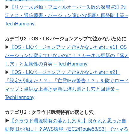
▶
【リソース起動・フェイルオーバー失敗の深層 #3】設
定ミス・通信障害・バージョン違いの深層と再発防止策 –
TechHarmony
カテゴリ2：OS・LKバージョンアップで泣かないために
▶
【OS・LKバージョンアップで泣かないために #1】OS
バージョンは変えていないのに！？カーネル更新の「落と
し穴」と互換性の真実 – TechHarmony
▶
【OS・LKバージョンアップで泣かないために #2】
「設定が消えた！？」「亡霊IPが警告！？」を防ぐロード
マップ：単純な上書き更新に潜む落とし穴と回避策 –
TechHarmony
カテゴリ3：クラウド環境特有の落とし穴
▶
【クラウド環境特有の落とし穴 #1】良かれと思った自
動復旧が仇に！？AWS環境（EC2/Route53/S3）でハマる