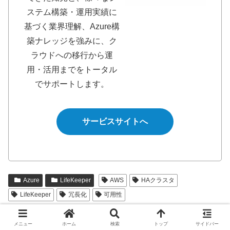
ステム構築・運用実績に
基づく業界理解、Azure構
築ナレッジを強みに、ク
ラウドへの移行から運
用・活用までをトータル
でサポートします。
サービスサイトへ
Azure
LifeKeeper
AWS
HAクラスタ
LifeKeeper
冗長化
可用性
シェアする
メニュー
ホーム
検索
トップ
サイドバー