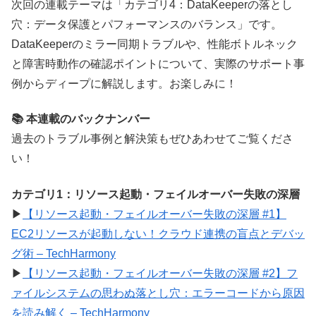
次回の連載テーマは「カテゴリ4：DataKeeperの落とし
穴：データ保護とパフォーマンスのバランス」です。
DataKeeperのミラー同期トラブルや、性能ボトルネック
と障害時動作の確認ポイントについて、実際のサポート事
例からディープに解説します。お楽しみに！
📚 本連載のバックナンバー
過去のトラブル事例と解決策もぜひあわせてご覧くださ
い！
カテゴリ1：リソース起動・フェイルオーバー失敗の深層
▶
【リソース起動・フェイルオーバー失敗の深層 #1】
EC2リソースが起動しない！クラウド連携の盲点とデバッ
グ術 – TechHarmony
▶
【リソース起動・フェイルオーバー失敗の深層 #2】フ
ァイルシステムの思わぬ落とし穴：エラーコードから原因
を読み解く – TechHarmony