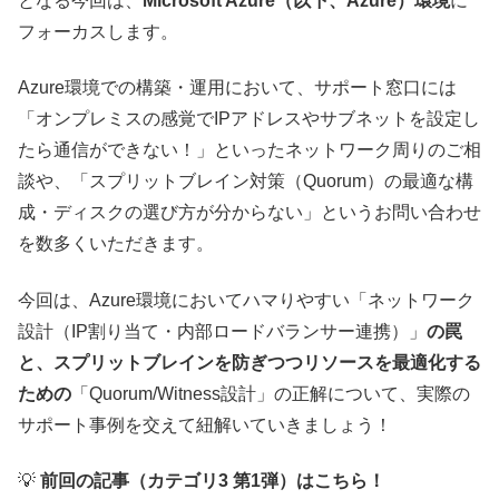
となる今回は、
Microsoft Azure（以下、Azure）環境
に
フォーカスします。
Azure環境での構築・運用において、サポート窓口には
「オンプレミスの感覚でIPアドレスやサブネットを設定し
たら通信ができない！」といったネットワーク周りのご相
談や、「スプリットブレイン対策（Quorum）の最適な構
成・ディスクの選び方が分からない」というお問い合わせ
を数多くいただきます。
今回は、Azure環境においてハマりやすい「ネットワーク
設計（IP割り当て・内部ロードバランサー連携）」
の罠
と、スプリットブレインを防ぎつつリソースを最適化する
ための
「Quorum/Witness設計」の正解について、実際の
サポート事例を交えて紐解いていきましょう！
💡
前回の記事（カテゴリ3 第1弾）はこちら！