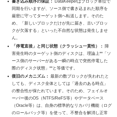
書き込み順序の保証：
DataKeeperはブロック単位で
同期を行いますが、ソース側で書き込まれた順序を
厳密に守ってターゲット側へ転送します。そのた
め、「新しいブロックだけが先に届き、古いブロッ
クが欠落する」といった不自然な状態は発生しませ
ん。
「停電直後」と同じ状態（クラッシュ一貫性）：
障
害発生時のターゲット側のディスクは、理論上**「ソ
ース側のサーバーがある一瞬の時点で突然停電した
際のディスク状態」**と等価です。
復旧のメカニズム：
最新の数ブロックが失われたと
しても、ディスク全体としては「過去のある時点」
の整合性が保たれています。そのため、フェイルオ
ーバー後のOS（NTFS/ReFS等）やデータベース
（Oracle等）は、自身の標準的なリカバリ機能（ログ
のロールバック等）を使って、不整合を解消し正常