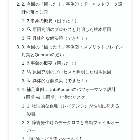
2. 今回の「困った！」事例①：IP・ネットワーク設
計の落とし穴
❓ 事象の概要（困った！）
🔍 原因究明のプロセスと判明した根本原因
💡 具体的な解決策（できた！）
3. 今回の「困った！」事例②：スプリットブレイン
対策とQuorumの迷い
❓ 事象の概要（困った！）
🔍 原因究明のプロセスと判明した根本原因
💡 具体的な解決策（できた！）
4. 補足事例：DataKeeperのパフォーマンス設計
（同期 vs 非同期）と潜むリスク
1. 物理的な距離（レイテンシ）が性能に与える
影響
2. 障害発生時のデータロスと自動フェイルオー
バー
【結論：どう選ぶべきか？】