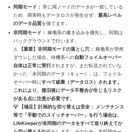
同期モード：
常に両ノードのデータが一致している
ため、障害時もデータロスが発生せず、
最高レベル
のデータ品質
を保てます。
非同期モード：
稼働系の書き込みを優先し、同期は
バックグラウンドで行います。
⚠️
【重要】非同期モードの落とし穴：
稼働系が突然
ダウンした場合、待機系への
自動フェイルオーバー
自体は正常に実行
されますが、まだ転送されていな
かった「未同期のデータ（キュー）」は、フェイル
オーバー時に
すべて破棄（データロス）されます。
これにより、復旧後にデータ不整合が生じるリスク
がある点に注意が必要です。
💡 【補足】計画的な切り替えは安全： メンテナンス
等で「手動でのスイッチオーバー」を行う場合は、
LifeKeeperが未同期のデータをすべて送り終えてか
ら切り替える
動作をします。そのため、非同期モー