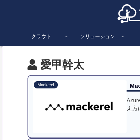
クラウド
ソリューション
愛甲幹太
Ma
Mackerel
Azu
え方