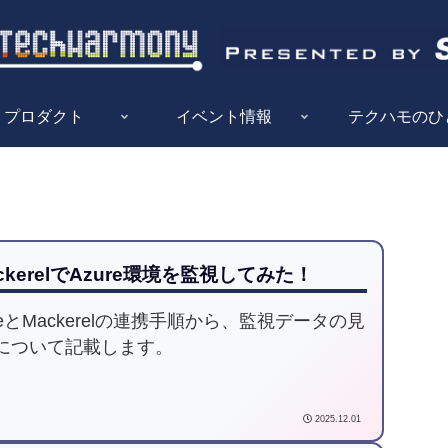
プロダクト
イベント情報
テクハモのひ
ckerelでAzure環境を監視してみた！
reとMackerelの連携手順から、監視データの見
について記載します。
2025.12.01