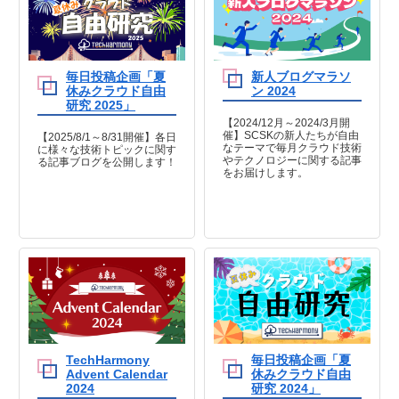
毎日投稿企画「夏
新人ブログマラソ
休みクラウド自由
ン 2024
研究 2025」
【2024/12月～2024/3月開
催】SCSKの新人たちが自由
【2025/8/1～8/31開催】各日
なテーマで毎月クラウド技術
に様々な技術トピックに関す
やテクノロジーに関する記事
る記事ブログを公開します！
をお届けします。
TechHarmony
毎日投稿企画「夏
Advent Calendar
休みクラウド自由
2024
研究 2024」