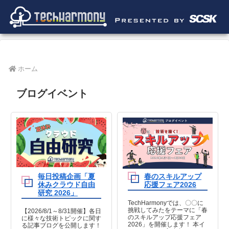
ホーム
ブログイベント
毎日投稿企画「夏
春のスキルアップ
休みクラウド自由
応援フェア2026
研究 2026」
TechHarmonyでは、〇〇に
挑戦してみたをテーマに「春
【2026/8/1～8/31開催】各日
のスキルアップ応援フェア
に様々な技術トピックに関す
2026」を開催します！ 本イ
る記事ブログを公開します！