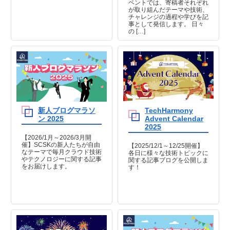
ベントでは、寄稿者それぞれ
が取り組んだテーマや技術、
チャレンジの過程や学びを記
事として発信します。 日々
の […]
新人ブログマラソ
TechHarmony
ン 2025
Advent Calendar
2025
【2026/1月～2026/3月開
催】SCSKの新人たちが自由
【2025/12/1～12/25開催】
なテーマで毎月クラウド技術
各日に様々な技術トピックに
やテクノロジーに関する記事
関する記事ブログを公開しま
をお届けします。
す！