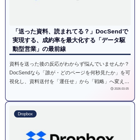
「送った資料、読まれてる？」DocSendで
実現する、成約率を最大化する「データ駆
動型営業」の最前線
資料を送った後の反応がわからず悩んでいませんか？
DocSendなら「誰が・どのページを何秒見たか」を可
視化し、資料送付を「運任せ」から「戦略」へ変えら
2026.03.05
れます。本記事では、成約率を上げるデータ活用法か
ら、明日から実践できる3ステップ導入術まで徹底解
説します。
Dropbox