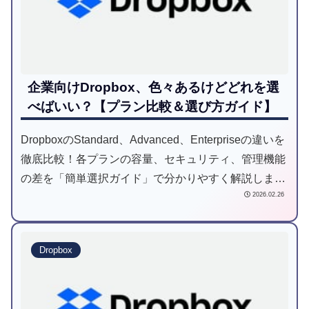
企業向けDropbox、色々あるけどどれを選
べばいい？【プラン比較＆選び方ガイド】
DropboxのStandard、Advanced、Enterpriseの違いを
徹底比較！各プランの容量、セキュリティ、管理機能
の差を「簡単選択ガイド」で分かりやすく解説しま
2026.02.26
す。100TB超の移行実績を持つSCSKが、失敗しない
プラン選びとスムーズな導入のポイントを伝授しま
す。
Dropbox