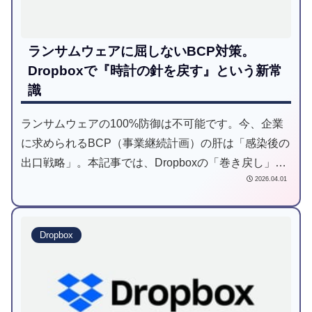
ランサムウェアに屈しないBCP対策。
Dropboxで『時計の針を戻す』という新常
識
ランサムウェアの100%防御は不可能です。今、企業
に求められるBCP（事業継続計画）の肝は「感染後の
出口戦略」。本記事では、Dropboxの「巻き戻し」機
2026.04.01
能やアラート機能を活用し、万が一の感染時も数クリ
ックでデータを一括復旧する方法を解説します。
Dropbox