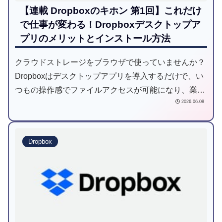
【連載 Dropboxのキホン 第1回】これだけ
で仕事が変わる！Dropboxデスクトップア
プリのメリットとインストール方法
クラウドストレージをブラウザで使っていませんか？
Dropboxはデスクトップアプリを導入するだけで、い
つもの操作感でファイルアクセスが可能になり、業務
2026.06.08
効率が劇的に向上します。本記事では、アプリのメリ
ットからWindows環境での具体的なインストール手順
までを画像付きで分かりやすく解説します。
Dropbox