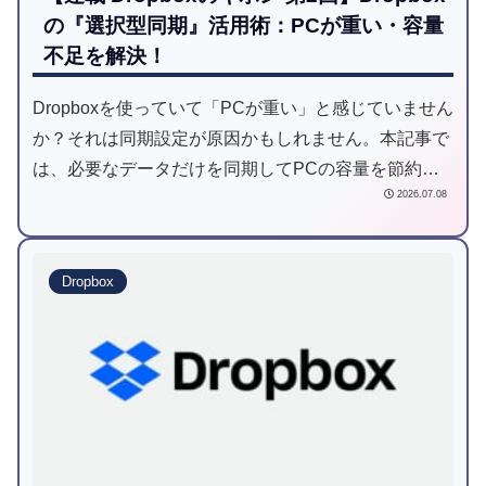
の『選択型同期』活用術：PCが重い・容量
不足を解決！
Dropboxを使っていて「PCが重い」と感じていません
か？それは同期設定が原因かもしれません。本記事で
は、必要なデータだけを同期してPCの容量を節約す
2026.07.08
る「選択型同期」の設定方法と、スマートシンクとの
併用術を解説します。ストレージ問題を解決して、快
適なリモートワーク環境を整えましょう。
Dropbox