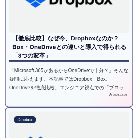
【徹底比較】なぜ今、Dropboxなのか？
Box・OneDriveとの違いと導入で得られる
「3つの変革」
「Microsoft 365があるからOneDriveで十分？」そんな
疑問に応えます。本記事ではDropbox、Box、
OneDriveを徹底比較。エンジニア視点での「ブロック
2026.02.06
レベル差分同期」の解説やUI/UXの違い、導入による
ROIまで詳解。大容量ファイルを扱うチームが
Dropboxを選ぶべき理由とは？SCSKがフラットな視
Dropbox
点で選定を支援します。