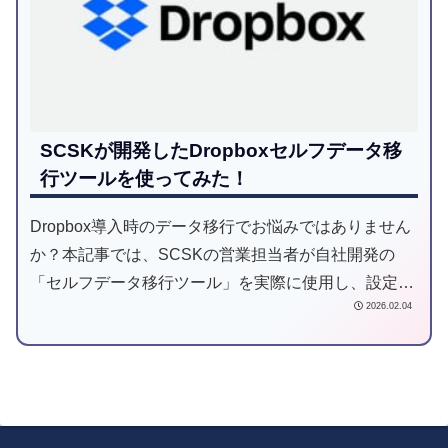
SCSKが開発したDropboxセルフデータ移
行ツールを使ってみた！
Dropbox導入時のデータ移行でお悩みではありません
か？本記事では、SCSKの営業担当者が自社開発の
「セルフデータ移行ツール」を実際に使用し、設定の
2026.02.04
しやすさから転送パフォーマンスまで徹底レビュー。
ブラウザアップロードや同期機能との比較検証データ
も公開！50GB〜1TB、1万ファイル以上の移行を安
全・効率的に進めたい方必見です。