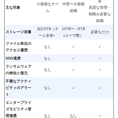
業
小規模なチー
中堅〜大規模
主な対象
高度な管理・
ム
組織
制限が必要な
組織
合計5TB（チ
15TB〜（5TB
ストレージ容量
必要なだけ
ーム全体）
xユーザ数）
ファイル単位の
なし
✓
✓
アクセス履歴
SSO連携
なし
✓
✓
ランサムウェア
なし
✓
✓
の検知と復元
不審なアクティ
ビティのアラー
なし
✓
✓
ト
エンタープライ
ズモビリティ管
理連携
なし
なし
✓