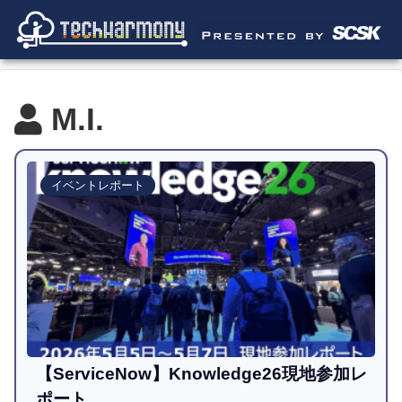
M.I.
イベントレポート
【ServiceNow】Knowledge26現地参加レ
ポート