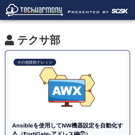
テクサ部
その他技術ナレッジ
Ansibleを使用してNW機器設定を自動化す
る（FortiGate-アドレス編②）