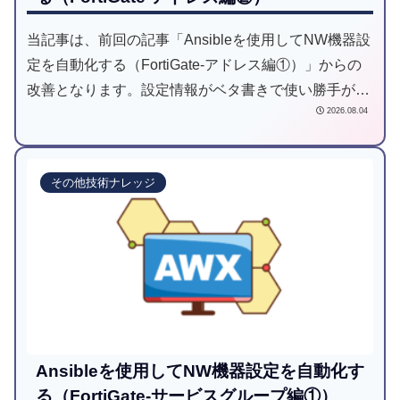
当記事は、前回の記事「Ansibleを使用してNW機器設
定を自動化する（FortiGate-アドレス編①）」からの
改善となります。設定情報がベタ書きで使い勝手が悪
2026.08.04
い点を設定情報をまとめてINPUT（JSON）できる使
い勝手の良い仕組みとしました。
その他技術ナレッジ
Ansibleを使用してNW機器設定を自動化す
る（FortiGate-サービスグループ編①）