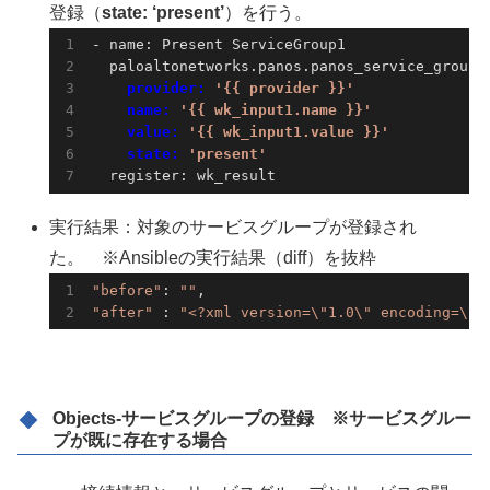
登録（
state: ‘present’
）を行う。
- name: Present ServiceGroup1

    provider: 
'{{ provider }}'
    name: 
'{{ wk_input1.name }}'
    value: 
'{{ wk_input1.value }}'
    state: 
'present'
  register: wk_result
実行結果：対象のサービスグループが登録され
た。 ※Ansibleの実行結果（diff）を抜粋
"before"
: 
""
"after"
 : 
"<?xml version=\"1.0\" encoding=\"u
Objects-サービスグループの登録 ※サービスグルー
プが既に存在する場合