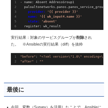
- name: Absent AddressGroup1

    provider: 
'{{ provider }}'
    name: 
'{{ wk_input4.name }}'
    state: 
'absent'
  register: wk_result
実行結果：対象のサービスグループが
削除
され
た。 ※Ansibleの実行結果（diff）を抜粋
"before"
: 
"<?xml version=\"1.0\" encoding=\"u
"after"
 : 
""
最後に
今回、変数（Survey）を活用したことで、Ansibleに