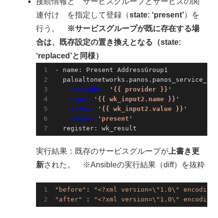
接続情報と サービスグループとサービスの関
連付け を指定して登録（
state: ‘present’
）を
行う。
※サービスグループが既に存在する場
合は、既存設定の置き換えとなる（state:
‘replaced’と同様）
- name: Present AddressGroup1

    provider: 
'{{ provider }}'
    name: 
'{{ wk_input2.name }}'
    value: 
'{{ wk_input2.value }}'
    state: 
'present'
  register: wk_result
実行結果：既存のサービスグループが
上書き更
新
された。 ※Ansibleの実行結果（diff）を抜粋
"before"
: 
"<?xml version=\"1.0\" encoding
"after"
 : 
"<?xml version=\"1.0\" encoding