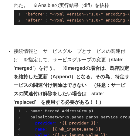
れた。 ※Ansibleの実行結果（diff）を抜粋
"before"
: 
"<?xml version=\"1.0\" encoding=\"u
"after"
 : 
"<?xml version=\"1.0\" encoding=\"u
接続情報と サービスグループとサービスの関連付
け を指定して、サービスグループの変更（
state:
‘merged’
）を行う。
※mergedの場合は、既存設定
を維持した更新（Append）となる。
その為、特定サ
ービスの関連付け解除はできない （注意：サービ
ス
の関連付け解除をしたい場合は state:
‘replaced’ を使用する必要がある！！）
- name: Merged AddressGroup1

    provider: 
'{{ provider }}'
    name: 
'{{ wk_input4.name }}'
    value: 
'{{ wk_input4.value }}'