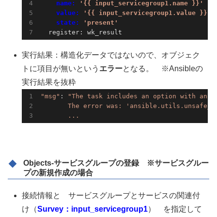
    name: 
'{{ input_servicegroup1.name }}'
    value: 
'{{ input_servicegroup1.value }}'
    state: 
'present'
  register: wk_result
実行結果：構造化データではないので、オブジェク
トに項目が無いという
エラー
となる。 ※Ansibleの
実行結果を抜粋
"msg"
: 
"The task includes an option with an un
       The error was: 'ansible.utils.unsafe_pr
       ...
Objects-サービスグループの登録 ※サービスグルー
プの新規作成の場合
接続情報と サービスグループとサービスの関連付
け（
Survey：input_servicegroup1
） を指定して