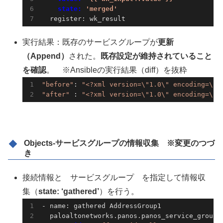
    state: 
'merged'
  register: wk_result
実行結果：既存のサービスグループが
更新
（Append）
された。
既存設定が維持されていること
を確認
。 ※Ansibleの実行結果（diff）を抜粋
"before"
: 
"<?xml version=\"1.0\" encoding=\"u
"after"
 : 
"<?xml version=\"1.0\" encoding=\"u
Objects-サービスグループの情報収集 ※変更のつづ
き
接続情報と サービスグループ を指定して情報収
集（
state: ‘gathered’
）を行う。
- name: gathered AddressGroup1
