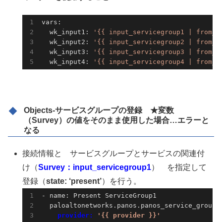
vars:

  wk_input1: 
'{{ input_servicegroup1 | from_j
  wk_input2: 
'{{ input_servicegroup2 | from_j
  wk_input3: 
'{{ input_servicegroup3 | from_j
  wk_input4: 
'{{ input_servicegroup4 | from_j
Objects-サービスグループの登録 ★
変数
（Survey）の値をそのまま使用した場合…エラーと
なる
接続情報と サービスグループとサービスの関連付
け（
Survey：input_servicegroup1
） を指定して
登録（
state: ‘present’
）を行う。
- name: Present ServiceGroup1

    provider: 
'{{ provider }}'