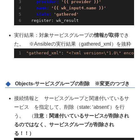
    provider: 
'{{ provider }}'
    name: 
'{{ wk_input4.name }}'
    state: 
'gathered'
  register: wk_result
実行結果：対象サービスグループの
情報が取得
でき
た。 ※Ansibleの実行結果（gathered_xml）を抜粋
"gathered_xml"
: 
"<?xml version=\"1.0\" encodi
Objects-サービスグループの削除 ※変更のつづき
接続情報と サービスグループと関連付いているサ
ービス を指定して、削除（state: ‘absent’）を行
う。 （
注意：関連付いているサービスが削除され
るのではなく、サービスグループが削除され
る！！）