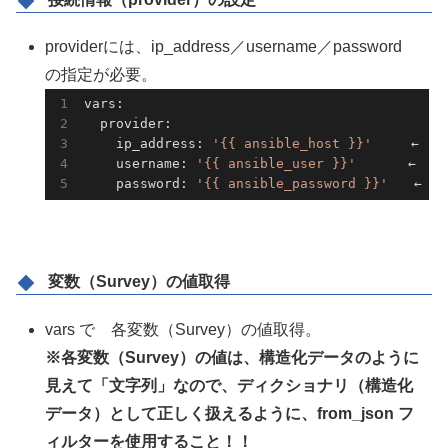
providerには、ip_address／username／password
の指定が必要。
vars:

  provider:

    ip_address: 
'{{ ansible_host }}'
　　　←　イ
    username: 
'{{ ansible_user }}'
　　　　←　認
    password: 
'{{ ansible_password }}'
　　←　
変数（Survey）の値取得
vars で 各変数（Survey）の値取得。
※各変数（Survey）の値は、構造化データのように
見えて「文字列」なので、ディクショナリ（構造化
データ）として正しく扱えるように、from_json フ
ィルターを使用すること！！