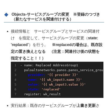
Objects-サービスグループの変更 ※登録のつづき
（新たなサービスを関連付けする）
接続情報と サービスグループとサービスの関連付
け を指定して、サービスグループの変更（
state:
‘replaced’
）を行う。
※replacedの場合は、既存設
定の置き換えとなる （注意：関連付け後の状態を
指定すること！！）
- name: Replaced AddressGroup1

    provider: 
'{{ provider }}'
    name: 
'{{ wk_input3.name }}'
    value: 
'{{ wk_input3.value }}'
    state: 
'replaced'
  register: wk_result
実行結果：既存のサービスグループが
上書き更新
さ