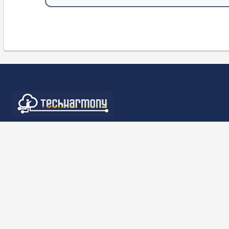
セッ
力に
感じ