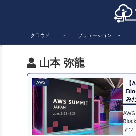
クラウド
ソリューション
山本 弥龍
【A
AWS
Bl
み
AWS
Bl
ャッ