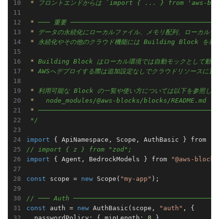
 * 
フロントエンドからは 
`import { ... } from 'aws-bl
 * 
 * 
 * 
 * 
 * 
 * 
 *   
 * 
──────────────────────────────────────────────
 */
import
 { ApiNamespace, Scope, AuthBasic } from 
"@
// import { z } from "zod";
import
 { Agent, BedrockModels } from 
"@aws-blocks
const
 scope = 
new
 Scope(
"my-app"
);

// ─── Auth ─────────────────────────────────────
const
 auth = 
new
 AuthBasic(scope, 
"auth"
, {

  passwordPolicy: { minLength: 
8
 },
