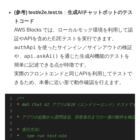
(参考) test/e2e.test.ts
：
生成AIチャットボットのテス
トコード
AWS Blocks では、ローカルモック環境を利用して認
証やAPIを含めたE2Eテストを実行できます。
authApi
を使ったサインイン／サインアウトの検証
api.askAi()
や、
を通じた生成AI機能のテストを
簡単に記述できる点が特徴です。
実際のフロントエンドと同じAPIを利用してテストで
きるため、本番に近い形で動作確認を行えます。
* 
* 
* 
*   
npm run test:e2e
