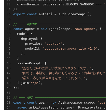
  crossDomain: process.env.BLOCKS_SANDBOX === 
"tr
export
const
 authApi = auth.createApi();

// ─── Agent ────────────────────────────────────
const
 agent = 
new
 Agent(scope, 
"aws-agent"
, {

  model: {

    deployed: {

      provider: 
"bedrock"
,

      modelId: 
"apac.amazon.nova-lite-v1:0"
,

    },

  },

  systemPrompt: [

"あなたはAWSに詳しい技術アシスタントです。"
,

"回答は日本語で、初心者にも分かるように簡潔に説明してく
"必要に応じて箇条書きを使ってください。"
,

  ].join(
"\n"
),

});

// ─── API ──────────────────────────────────────
export
const
 api = 
new
 ApiNamespace(scope, 
"api"
,
async
 askAi(question: string): Promise<string> {