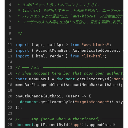
 * 生成AIチャットボットのフロントエンドです。

 * lit-html を利用してチャット画面を描画し、ユーザーか
 * バックエンドとの通信には、`aws-blocks` が自動生成す
 * ユーザーの入力内容を生成AIへ送信し、返答を画面に表示します
 */
import
 { api, authApi } 
from
"aws-blocks"
import
 { AccountMenuBar, AuthenticatedContent, on
import
 { html, render } 
from
"lit-html"
;

// ─── Auth ─────────────────────────────────────
// Show Account Menu bar that pops open authentic
const
 menuBarEl = 
document
.getElementById(
"menu-b
menuBarEl.appendChild(AccountMenuBar(authApi));

onAuthChange(authApi, 
(
user
) =>
 {

document
.getElementById(
"signInMessage"
)!.style
});

// ─── App (shown when authenticated) ───────────
document
.getElementById(
"app"
)!.appendChild(
