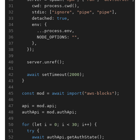
      cwd: process.cwd(),

      stdio: [
"ignore"
, 
"pipe"
, 
"pipe"
],

      detached: 
true
,

      env: {

        ...process.env,

        NODE_OPTIONS: 
""
,

      },

    });

    server.unref();

await
 setTimeout(
2000
);

  }

const
 mod = 
await
import
(
"aws-blocks"
);

  api = mod.api;

  authApi = mod.authApi;

for
 (let i = 
0
; i < 
30
; i++) {

try
 {

await
 authApi.getAuthState();
