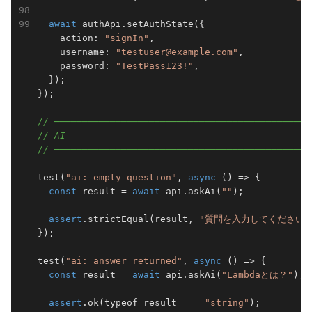
await
 authApi.setAuthState({

    action: 
"signIn"
,

    username: 
"testuser@example.com"
,

    password: 
"TestPass123!"
,

  });

});

// ─────────────────────────────────────────────
// AI
// ─────────────────────────────────────────────
test(
"ai: empty question"
, 
async
 () => {

const
 result = 
await
 api.askAi(
""
);

assert
.strictEqual(result, 
"質問を入力してください。
});

test(
"ai: answer returned"
, 
async
 () => {

const
 result = 
await
 api.askAi(
"Lambdaとは？"
);

assert
.ok(typeof result === 
"string"
);
