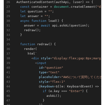
  AuthenticatedContent(authApi, 
(
user
) =>
 {

const
 container = 
document
.createElement(
"div
let
 question = 
""
;

let
 answer = 
""
;

async
function
load
(
) 
{

      answer = 
await
 api.askAi(question);

      redraw();

    }

function
redraw
(
) 
{

      render(

        html`
<
div
style
=
"display:flex;gap:8px;margin
<
input
id
=
"question"
type
=
"text"
placeholder
=
"AWSについて質問してください
style
=
"flex:1"
              @
keydown
=
${(e: KeyboardEvent) => {

if
 (e.key === 
"Enter"
) {

                  askAi();

                }