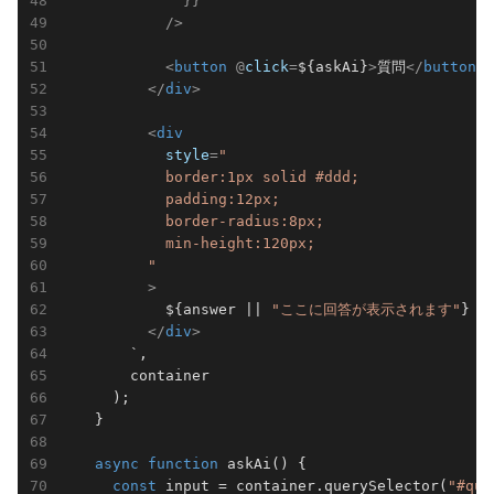
              }}

            />
<
button
 @
click
=
${askAi}
>
質問
</
button
>
</
div
>
<
div
style
=
"

            border:1px solid #ddd;

            padding:12px;

            border-radius:8px;

            min-height:120px;

          "
          >
${answer || 
"ここに回答が表示されます"
}
</
div
>
        `
,

        container

      );

    }

async
function
askAi
(
) 
{

const
 input = container.querySelector(
"#que