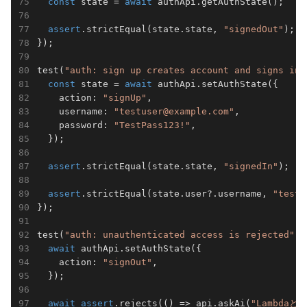
const
 state = 
await
 authApi.getAuthState();

assert
.strictEqual(state.state, 
"signedOut"
);

});

test(
"auth: sign up creates account and signs in"
const
 state = 
await
 authApi.setAuthState({

    action: 
"signUp"
,

    username: 
"testuser@example.com"
,

    password: 
"TestPass123!"
,

  });

assert
.strictEqual(state.state, 
"signedIn"
);

assert
.strictEqual(state.user?.username, 
"testu
});

test(
"auth: unauthenticated access is rejected"
, 
await
 authApi.setAuthState({

    action: 
"signOut"
,

  });

await
assert
.rejects(() => api.askAi(
"Lambdaと