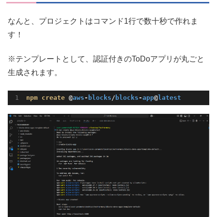
なんと、プロジェクトはコマンド1行で数十秒で作れま
す！
※テンプレートとして、認証付きのToDoアプリが丸ごと
生成されます。
npm
create
 @
aws
-
blocks
/
blocks
-
app
@
latest