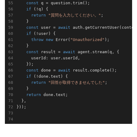
const
 q = question.trim();

if
 (!q) {

return
"質問を入力してください。"
;

    }

const
 user = 
await
 auth.getCurrentUser(context
if
 (!user) {

throw
new
 Error(
"Unauthorized"
);

    }

const
 result = 
await
 agent.stream(q, {

      userId: user.userId,

    });

const
 done = 
await
 result.complete();

if
 (!done.text) {

return
"回答が取得できませんでした"
;

    }

return
 done.text;

  },

}));
