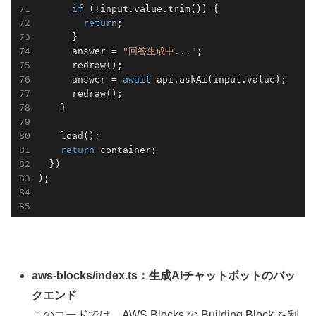
if
 (!input.value.trim()) {

return
;

      }

      answer = 
"回答生成中..."
;

      redraw();

      answer = 
await
 api.askAi(input.value);

      redraw();

    }

    load();

return
 container;

  })

);

aws-blocks/index.ts：生成AIチャットボットのバッ
クエンド
このコードでは、AWS Blocks の Building Block を利