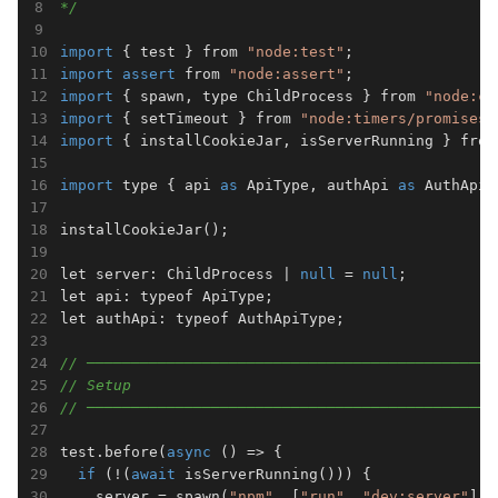
*/
import
 { test } from 
"node:test"
import
assert
 from 
"node:assert"
import
 { spawn, type ChildProcess } from 
"node:ch
import
 { setTimeout } from 
"node:timers/promises"
import
 { installCookieJar, isServerRunning } from
import
 type { api 
as
 ApiType, authApi 
as
 AuthApiT
installCookieJar();

let server: ChildProcess | 
null
 = 
null
;

let api: typeof ApiType;

let authApi: typeof AuthApiType;

// ─────────────────────────────────────────────
// Setup
// ─────────────────────────────────────────────
test.before(
async
 () => {

if
 (!(
await
 isServerRunning())) {

    server = spawn(
"npm"
, [
"run"
, 
"dev:server"
], {