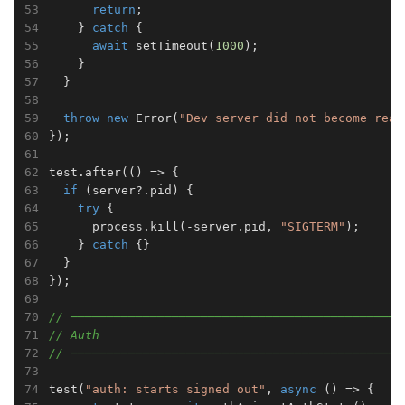
return
;

    } 
catch
 {

await
 setTimeout(
1000
);

    }

  }

throw
new
 Error(
"Dev server did not become read
});

test.after(() => {

if
 (server?.pid) {

try
 {

      process.kill(-server.pid, 
"SIGTERM"
);

    } 
catch
 {}

  }

});

// ─────────────────────────────────────────────
// Auth
// ─────────────────────────────────────────────
test(
"auth: starts signed out"
, 
async
 () => {
