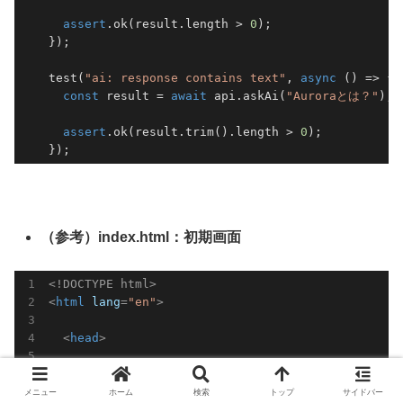
assert
.ok(result.length > 
0
);

});

test(
"ai: response contains text"
, 
async
 () => {

const
 result = 
await
 api.askAi(
"Auroraとは？"
);

assert
.ok(result.trim().length > 
0
);

});
（参考）index.html：初期画面
<!DOCTYPE html>
<
html
lang
=
"en"
>
<
head
>
<
meta
charset
=
"UTF-8"
 />
メニュー
ホーム
検索
トップ
サイドバー