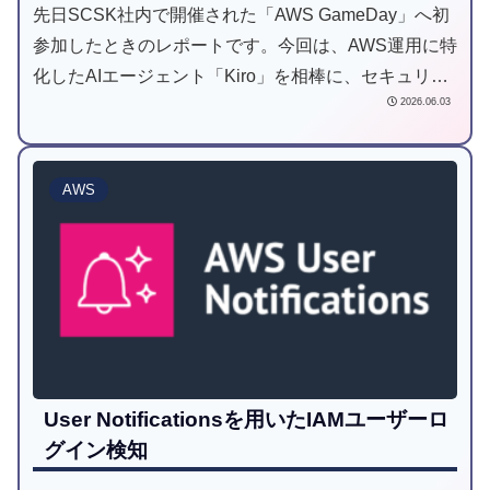
先日SCSK社内で開催された「AWS GameDay」へ初
参加したときのレポートです。今回は、AWS運用に特
化したAIエージェント「Kiro」を相棒に、セキュリテ
2026.06.03
ィ課題に挑戦しました。Kiroの圧倒的な機能で無双し
つつも、AIへの「指示の正確性」の大事さを痛感した
一日でした。
AWS
User Notificationsを用いたIAMユーザーロ
グイン検知