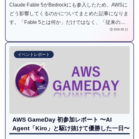
Claude Fable 5がBedrockにも参入したため、AWSに
どう影響してくるのかについてまとめた記事になりま
す。「Fable 5とは何か」だけではなく、「従来の
2026.06.12
AWS開発からどのように変化していくのか」にもフォ
ーカスした記事になりますので、是非ご一読してみて
ください。
イベントレポート
AWS GameDay 初参加レポート 〜AI
Agent「Kiro」と駆け抜けて優勝した一日〜