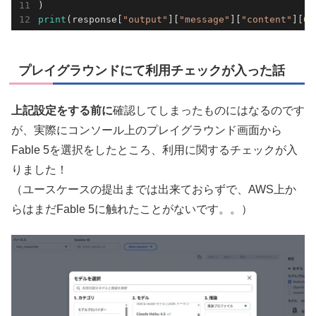
print
(response[
"output"
][
"message"
][
"content"
][
0
]
プレイグラウンドにて利用チェックが入った話
上記設定をする前に
確認してしまったものにはなるのです
が、実際にコンソール上のプレイグラウンド画面から
Fable 5を選択をしたところ、利用に関するチェックが入
りました！
（ユースケースの提出までは出来ておらずで、AWS上か
らはまだFable 5に触れたことがないです。。）