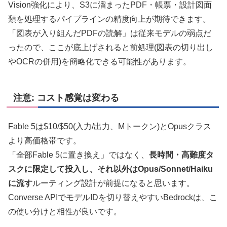
Vision強化により、S3に溜まったPDF・帳票・設計図面
類を処理するパイプラインの精度向上が期待できます。
「図表が入り組んだPDFの読解」は従来モデルの弱点だ
ったので、ここが底上げされると前処理(図表の切り出し
やOCRの併用)を簡略化できる可能性があります。
注意: コスト感覚は変わる
Fable 5は$10/$50(入力/出力、Mトークン)とOpusクラス
より高価格帯です。
「全部Fable 5に置き換え」ではなく、
長時間・高難度タ
スクに限定して投入し、それ以外はOpus/Sonnet/Haiku
に流す
ルーティング設計が前提になると思います。
Converse APIでモデルIDを切り替えやすいBedrockは、こ
の使い分けと相性が良いです。