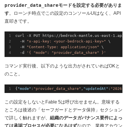
provider_data_share
モードを設定する必要がありま
す
。ローンチ時点でこの設定のコンソールUIはなく、API
直叩きです。
curl -X PUT https://bedrock-mantle.us-east-1.api.
  -
H 
"x-api-key: <your-bedrock-api-key>"
  -
H 
"Content-Type: application/json"
  -
d 
'{ "mode": "provider_data_share" }'
コマンド実行後、以下のような出力がされていればOKと
のこと。
{
"mode"
:
"provider_data_share"
,
"updatedAt"
:
"2026-0
この設定をしないとFable 5は呼び出せません。意味する
ところは後述の「セーフガードとデータ保持」セクション
で詳しく触れますが、
組織のデータガバナンス要件によっ
ては承認プロセスが必要になるはず
なので、業務アカウン