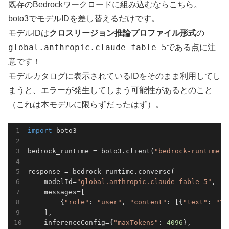
既存のBedrockワークロードに組み込むならこちら。
boto3でモデルIDを差し替えるだけです。
モデルIDは
クロスリージョン推論プロファイル形式
の
global.anthropic.claude-fable-5
である点に注
意です！
モデルカタログに表示されているIDをそのまま利用してし
まうと、エラーが発生してしまう可能性があるとのこと
（これは本モデルに限らずだったはず）。
import
 boto3

bedrock_runtime = boto3.client(
"bedrock-runtime"
,
response = bedrock_runtime.converse(

    modelId=
"global.anthropic.claude-fable-5"
,

    messages=[

        {
"role"
: 
"user"
, 
"content"
: [{
"text"
: 
"マ
    ],

    inferenceConfig={
"maxTokens"
: 
4096
},
