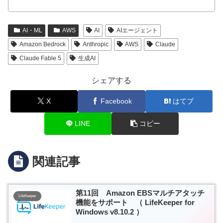
AI・ML
AWS
AI
AIエージェント
Amazon Bedrock
Anthropic
AWS
Claude
Claude Fable 5
生成AI
シェアする
X
Facebook
はてブ
LINE
コピー
関連記事
第11回 Amazon EBSマルチアタッチ
LifeKeeper
機能をサポート （ LifeKeeper for
Windows v8.10.2 ）