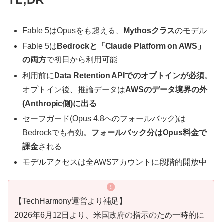
Fable 5はOpusをも超える、
Mythosクラス
のモデル
Fable 5は
Bedrockと「Claude Platform on AWS」
の両方
で初日から利用可能
利用前に
Data Retention APIでのオプトインが必須
。
オプトイン後、推論データは
AWSのデータ境界の外
(Anthropic側)に出る
セーフガード(Opus 4.8へのフォールバック)は
Bedrockでも有効。
フォールバック分はOpus料金で
課金
される
モデルアクセスは全AWSアカウントに段階的開放中
【TechHarmony運営より補足】
2026年6月12日より、米国政府の指示のため一時的に