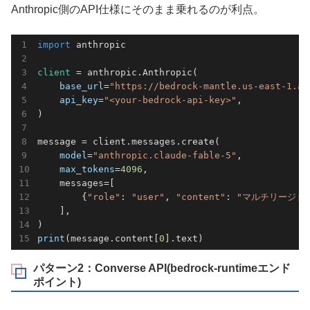
Anthropic側のAPI仕様にそのまま乗れるのが利点。
import
client 
= anthropic.Anthropic(

base_url
=
"https://bedrock-mantle.us-east-1.ap
api_key
=
"<your-bedrock-api-key>"
,

)

message = client.messages.create(

model
=
"anthropic.claude-fable-5"
,

max_tokens
=
4096
,

    messages=[

        {
"role"
: 
"user"
, 
"content"
: 
"マルチリージョ
    ],

print
(message.content[
0
パターン2：Converse API(bedrock-runtimeエンド
ポイント)