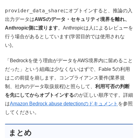
provider_data_share
にオプトインすると、推論の入
出力データは
AWSのデータ・セキュリティ境界を離れ、
Anthropic側に渡ります
。Anthropicは人によるレビューを
行う場合があるとしています(学習目的では使用されな
い)。
「Bedrockを使う理由がデータをAWS境界内に留めること
だった」という組織は少なくないはずで、Fable 5の利用
はこの前提を崩します。コンプライアンス要件(業界規
制、社内のデータ取扱規程)と照らして、
利用可否の判断
を先にしてからオプトインする
のが正しい順序です。詳細
は
Amazon Bedrock abuse detectionのドキュメント
を参照
してください。
まとめ