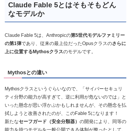
Claude Fable 5とはそもそもどん
なモデルか
Claude Fable 5は、Anthropicの
第5世代モデルファミリー
の第1弾
であり、従来の最上位だったOpusクラスの
さらに
上に位置するMythosクラス
のモデルです。
Mythosとの違い
Mythosクラスというぐらいなので、「サイバーセキュリ
ティ分野の能力が高すぎて、逆に利用が危ないのでは」と
いった懸念が思い浮かぶかもしれませんが、その懸念を払
拭しようと改善されたのが、このFable 5になります！
新たな
セーフガード（安全分類器）
の開発により、同等の
能力を持つモデルを一般公開できる体制が整ったとして、