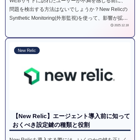
WEBサイトに訪れたユーザーが不満を感じる前に、
問題を検出する方法はないでしょうか？New Relicの
Synthetic Monitoring(外形監視)を使って、影響が拡大
2025.12.18
する前に継続的に監視し、問題を早期に発見する一助
になれば幸いです。
New Relic
【New Relic】エージェント導入前に知って
おくべき設定鍵の種類と役割
New Relicを導入する際には、いくつかの鍵を正しく