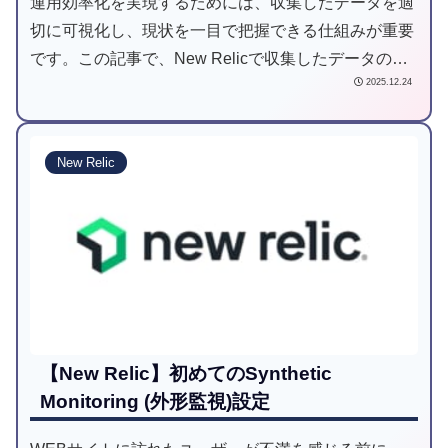
運用効率化を実現するためには、収集したデータを適
切に可視化し、現状を一目で把握できる仕組みが重要
です。この記事で、New Relicで収集したデータの可
2025.12.24
視化方法を習得し、運用効率化につながる一助になれ
ば幸いです。
New Relic
【New Relic】初めてのSynthetic
Monitoring (外形監視)設定