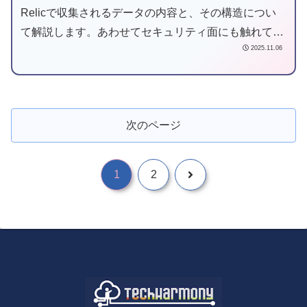
Relicで収集されるデータの内容と、その構造につい
て解説します。あわせてセキュリティ面にも触れてい
2025.11.06
ます。New Relicのデータ収集の仕組みを理解する際
の参考になれば幸いです。
次のページ
1
2