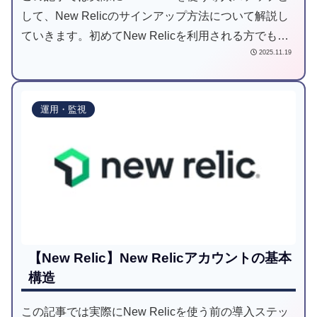
して、New Relicのサインアップ方法について解説し
ていきます。初めてNew Relicを利用される方でもス
2025.11.19
ムーズに始められるよう、必要な情報を順を追ってご
紹介します。
運用・監視
【New Relic】New Relicアカウントの基本
構造
この記事では実際にNew Relicを使う前の導入ステッ