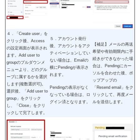
４．「Create user」を
５．アカウント発行
クリック後、Access
【補足】メールの再送
後、アカウントをアク
の設定画面が表示され
希望や有効期限内に手
ティベーションしてい
ます。Add user to
続きができなかった場
ない場合は、Emailの
groupのプルダウンメ
合は、Pendingにカー
横にPendingが表示さ
ニューより、どのグル
ソルを合わせた後、ポ
れます。
ープに属するかを選択
ップアップの
します(複数選択可)。
Pendingの表示がなく
「Resend email」をク
選択後、「Add user to
なっている場合は、ロ
リックして、再度メー
group」をクリック
グイン済となります。
ルを送信します。
し、「Close」をクリ
ックして完了します。