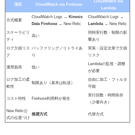
CloudWatch via
項目
CloudWatch via Firehose
Lambda
CloudWatch Logs →
Kinesis
CloudWatch Logs →
方式概要
Data Firehose
→ New Relic
Lambda
→ New Relic
スケーラビリ
同時実行数・制限の影
高い
ティ
響あり
ログ欠損リス
バッファリング／リトライあ
実装・設定次第で欠損
ク
り
リスク
Lambdaの監視・調整
運用負荷
低い
が必要
ログ加工の柔
自由に加工・フィルタ
制限あり（基本は転送）
軟性
可能
実行回数・時間依存
コスト特性
Firehose利用料が発生
（少量向き）
New Relic公
推奨方式
代替方式
式の位置づけ