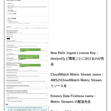
New Relic Ingest License Key：
dev/prdなど環境ごとに分けるのが安
全
CloudWatch Metric Stream name：
AWSのCloudWatch Metric Stream
リソース名
Kinesis Data Firehose name：
Metric Streams の配送先名