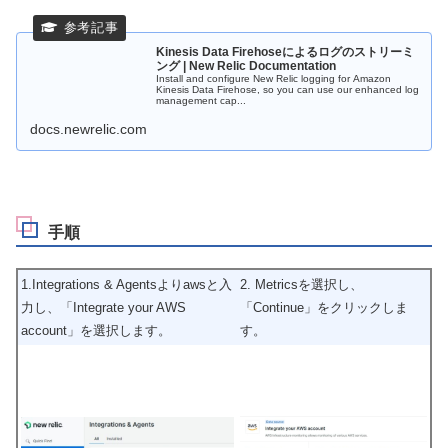
Kinesis Data Firehoseによるログのストリーミ
ング | New Relic Documentation
Install and configure New Relic logging for Amazon
Kinesis Data Firehose, so you can use our enhanced log
management cap...
docs.newrelic.com
手順
1.Integrations & Agentsよりawsと入
2. Metricsを選択し、
力し、「Integrate your AWS
「Continue」をクリックしま
account」を選択します。
す。