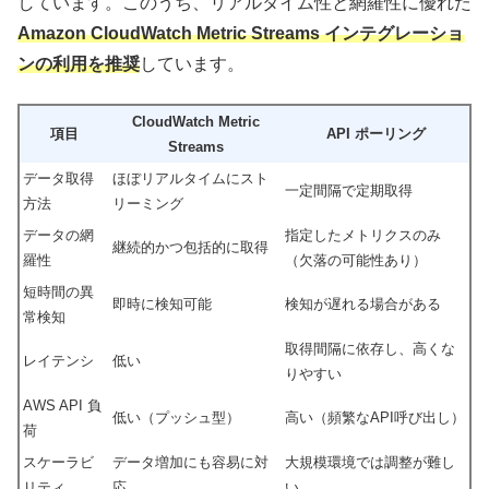
しています。このうち、リアルタイム性と網羅性に優れた
Amazon CloudWatch Metric Streams インテグレーショ
ンの利用を推奨
しています。
CloudWatch Metric
項目
API ポーリング
Streams
データ取得
ほぼリアルタイムにスト
一定間隔で定期取得
方法
リーミング
データの網
指定したメトリクスのみ
継続的かつ包括的に取得
羅性
（欠落の可能性あり）
短時間の異
即時に検知可能
検知が遅れる場合がある
常検知
取得間隔に依存し、高くな
レイテンシ
低い
りやすい
AWS API 負
低い（プッシュ型）
高い（頻繁なAPI呼び出し）
荷
スケーラビ
データ増加にも容易に対
大規模環境では調整が難し
リティ
応
い