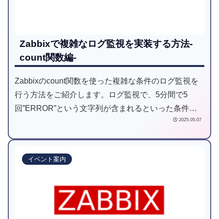
Zabbixで複雑なログ監視を実装する方法-
count関数編-
Zabbixのcount関数を使った複雑な条件のログ監視を
行う方法をご紹介します。ログ監視で、5分間で5
回”ERROR”という文字列が含まれるといった条件は
2025.05.07
パッと作成できますか？さらには、5分間で連続で5
回”ERROR”という文字列が含まれるといったよう
に、「連続で」という条件がつくとさらに頭を悩ませ
イベント案内
るのではないでしょうか。そこで今回は、このような
条件式を作成できるcount関数を用いたログ監視につ
いて紹介していきます。