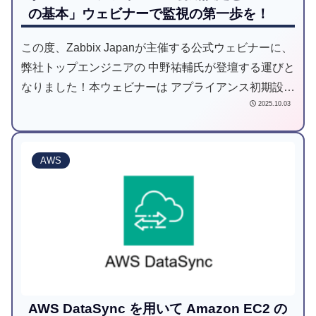
の基本」ウェビナーで監視の第一歩を！
この度、Zabbix Japanが主催する公式ウェビナーに、
弊社トップエンジニアの 中野祐輔氏が登壇する運びと
なりました！本ウェビナーは アプライアンス初期設定
2025.10.03
とZabbixの基本について と題して、弊社がこれまで
培ってきたZabbix活用のノウハウを凝縮し、これから
Zabbixを始める皆様を力強くサポートする内容となっ
AWS
ております！
AWS DataSync を用いて Amazon EC2 の