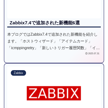
Zabbix7.4で追加された新機能6選
本ブログではZabbix7.4で追加された新機能を紹介し
ます。「ホストウィザード」「アイテムカード」
「icmppingretry」「新しいトリガー履歴関数」「イン
2025.07.31
ラインフォームバリデーション」「ホストのプロトタ
イプの機能拡張」
Zabbix