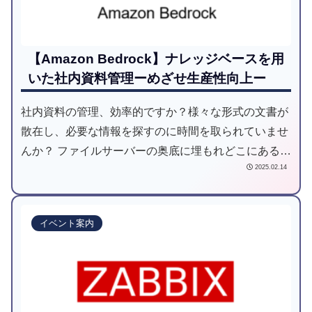
【Amazon Bedrock】ナレッジベースを用
いた社内資料管理ーめざせ生産性向上ー
社内資料の管理、効率的ですか？様々な形式の文書が
散在し、必要な情報を探すのに時間を取られていませ
んか？ ファイルサーバーの奥底に埋もれどこにあるか
2025.02.14
分からない、バージョン管理が混乱する、などといっ
た課題を抱えていませんか？これらの非効率は、業務
の生産性低下に直結します。 今こそ、社内資料の一元
イベント案内
管理体制を見直しましょう！ということで、AWS
Bedrockのナレッジベースを用いた資料の一括管理お
よびその検索方法をご紹介します！