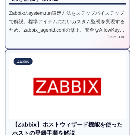
Zabbixのsystem.run設定方法をステップバイステップ
で解説。標準アイテムにないカスタム監視を実現する
ため、zabbix_agentd.confの修正、安全なAllowKeyの
2025.11.04
使い方、スクリプトの権限設定までを網羅。初心者で
も安心のガイドです。
Zabbix
【Zabbix】ホストウィザード機能を使った
ホストの登録手順を解説