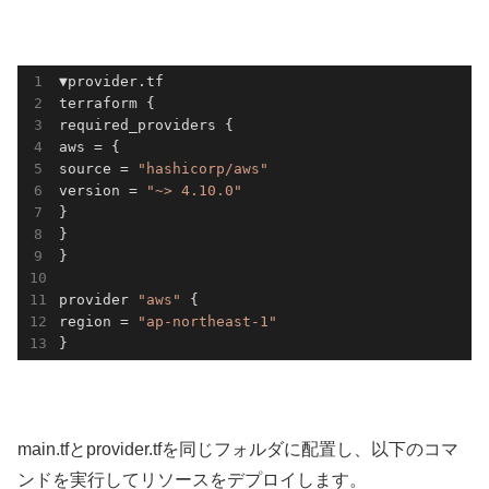
▼provider.tf

terraform {

required_providers {

aws = {

source = 
"hashicorp/aws"
version = 
"~> 4.10.0"
}

}

}

provider 
"aws"
 {

region = 
"ap-northeast-1"
}
main.tfとprovider.tfを同じフォルダに配置し、以下のコマ
ンドを実行してリソースをデプロイします。