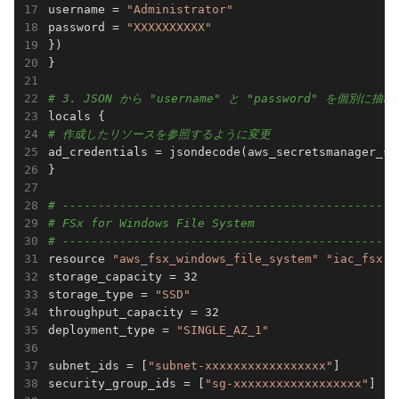
username = 
"Administrator"
password = 
"XXXXXXXXXX"
})

}

# 3. JSON から "username" と "password" を個別に抽出
# 作成したリソースを参照するように変更
ad_credentials = jsondecode(aws_secretsmanager_se
}

# -----------------------------------------------
# FSx for Windows File System
# -----------------------------------------------
resource 
"aws_fsx_windows_file_system"
"iac_fsx"
 
storage_capacity = 32

storage_type = 
"SSD"
throughput_capacity = 32

deployment_type = 
"SINGLE_AZ_1"
subnet_ids = [
"subnet-xxxxxxxxxxxxxxxxx"
]

security_group_ids = [
"sg-xxxxxxxxxxxxxxxxxx"
]
