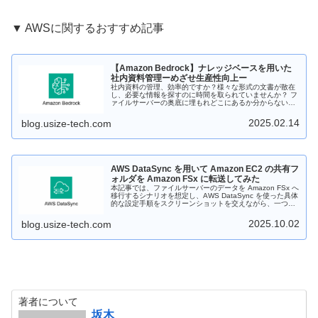
▼ AWSに関するおすすめ記事
【Amazon Bedrock】ナレッジベースを用いた
社内資料管理ーめざせ生産性向上ー
社内資料の管理、効率的ですか？様々な形式の文書が散在
し、必要な情報を探すのに時間を取られていませんか？ フ
ァイルサーバーの奥底に埋もれどこにあるか分からない、
バージョン管理が混乱する、などといった課題を抱えてい
ませんか？これらの非効率は、業務の生産性低下に直結し
2025.02.14
blog.usize-tech.com
ます。 今こそ、社内資料の一元管理体制を見直しましょ
う！ということで、AWS Bedrockのナレッジベースを用い
た資料の一括管理およびその検索方法をご紹介します！
AWS DataSync を用いて Amazon EC2 の共有フ
ォルダを Amazon FSx に転送してみた
本記事では、ファイルサーバーのデータを Amazon FSx へ
移行するシナリオを想定し、AWS DataSync を使った具体
的な設定手順をスクリーンショットを交えながら、一つひ
とつ丁寧に解説していきます。
2025.10.02
blog.usize-tech.com
著者について
坂木