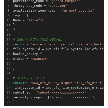
performance_mode = 
"generalPurpose"
throughput_mode = 
"bursting"
availability_zone_name = 
"ap-northeast-1a"
tags = {

Name = 
"Iac-efs"
}

}

# 自動バックアップ設定（有効化）
resource 
"aws_efs_backup_policy"
"iac_efs_backup"
file_system_id = aws_efs_file_system.iac_efs.id

backup_policy {

status = 
"ENABLED"
}

}

# マウントターゲット
resource 
"aws_efs_mount_target"
"iac_efs_mt"
 {

file_system_id = aws_efs_file_system.iac_efs.id

subnet_id = 
"subnet-xxxxxxxxxxxxxxxxx"
security_groups = [
"sg-xxxxxxxxxxxxxxxxxx"
]

}