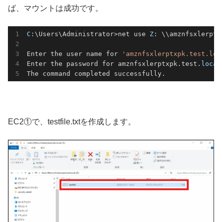
ば、マウントは成功です。
C
:\Users\Administrator>net use 
Z
: \\amznfsxlerptx
Enter the user name for 
'amznfsxlerptxpk.test.loc
Enter the password for amznfsxlerptxpk.test.
local
The command completed successfully.
EC2①で、testfile.txtを作成します。