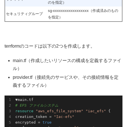
のを指定）
sg-xxxxxxxxxxxxxxxxxx（作成済みのもの
セキュリティグループ
を指定）
terrformのコードは以下の2つを作成します。
main.tf（作成したいリソースの構成を定義するファイ
ル）
provider.tf（接続先のサービスや、その接続情報を定
義するファイル）
# EFS ファイルシステム
resource 
"aws_efs_file_system"
"iac_efs"
 {

creation_token = 
"Iac-efs"
encrypted = 
true