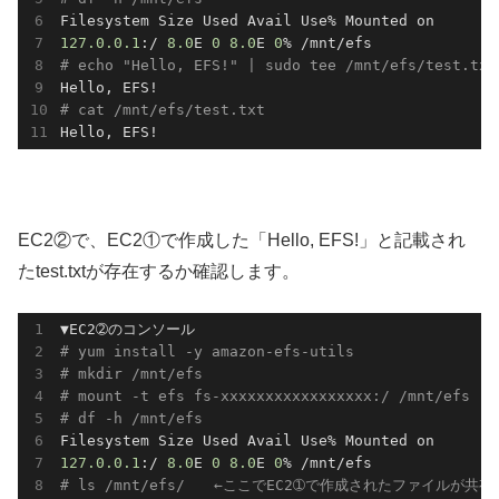
127.0
.0
.1
:/ 
8.0
E 
0
8.0
E 
0
# echo "Hello, EFS!" | sudo tee /mnt/efs/te
# cat /mnt/efs/test.txt
Hello, EFS!
EC2②で、EC2①で作成した「Hello, EFS!」と記載され
たtest.txtが存在するか確認します。
# yum install -y amazon-efs-utils
# mkdir /mnt/efs
# mount -t efs fs-xxxxxxxxxxxxxxxxx:/ /mnt/efs
# df -h /mnt/efs
127.0
.0
.1
:/ 
8.0
E 
0
8.0
E 
0
# ls /mnt/efs/　　←ここでEC2➀で作成されたファイルが