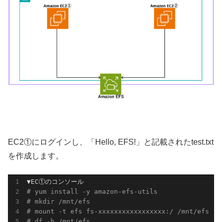
EC2①にログインし、「Hello, EFS!」と記載されたtest.txt
を作成します。
# yum install -y amazon-efs-utils
# mkdir /mnt/efs
# mount -t efs fs-xxxxxxxxxxxxxxxxx:/ /mnt/efs
# df -h /mnt/efs