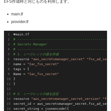
EFS作成時と同じものを利用します。
main.tf
provider.tf
# -----------------------------------------------
# Secrets Manager
# -----------------------------------------------
# 1. シークレットの器を作成
resource 
"aws_secretsmanager_secret"
"fsx_ad_secr
name = 
"Iac_fsx_secret"
tags = {

Name = 
"Iac_fsx_secret"
}

}

# 2. シークレットの値を設定
resource 
"aws_secretsmanager_secret_version"
"fsx
secret_id = aws_secretsmanager_secret.fsx_ad_secre
secret_string = jsonencode({
