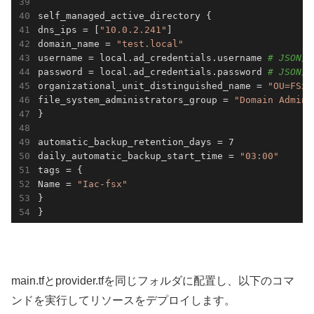
self_managed_active_directory {

dns_ips = [
"10.0.2.241"
]

domain_name = 
"test.local"
username = local.ad_credentials.username 
# JSON
password = local.ad_credentials.password 
# JSON
organizational_unit_distinguished_name = 
"OU=FSx,
file_system_administrators_group = 
"Domain Admins
}

automatic_backup_retention_days = 7

daily_automatic_backup_start_time = 
"03:00"
tags = {

Name = 
"Iac-fsx"
}

}
main.tfとprovider.tfを同じフォルダに配置し、以下のコマ
ンドを実行してリソースをデプロイします。