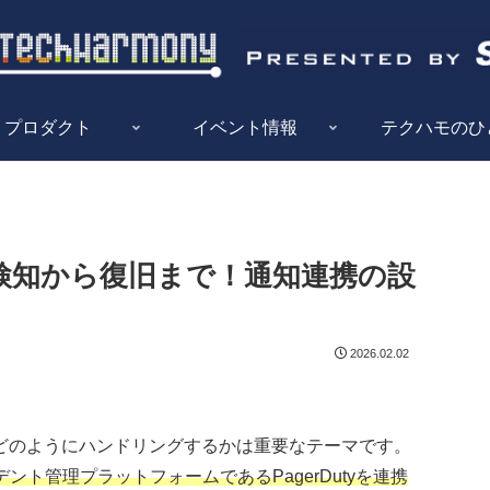
プロダクト
イベント情報
テクハモのひ
y】障害検知から復旧まで！通知連携の設
2026.02.02
どのようにハンドリングするかは重要なテーマです。
デント管理プラットフォームであるPagerDutyを連携