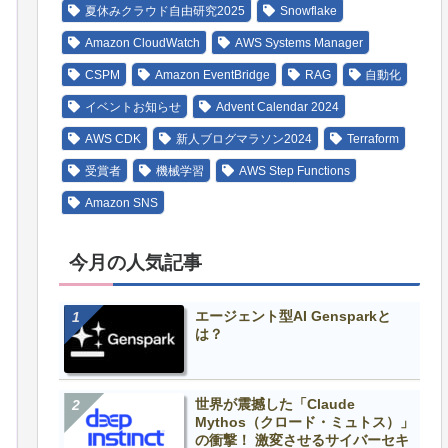
夏休みクラウド自由研究2025
Snowflake
Amazon CloudWatch
AWS Systems Manager
CSPM
Amazon EventBridge
RAG
自動化
イベントお知らせ
Advent Calendar 2024
AWS CDK
新人ブログマラソン2024
Terraform
受賞者
機械学習
AWS Step Functions
Amazon SNS
今月の人気記事
エージェント型AI Gensparkと
は？
世界が震撼した「Claude
Mythos（クロード・ミュトス）」
の衝撃！ 激変させるサイバーセキ