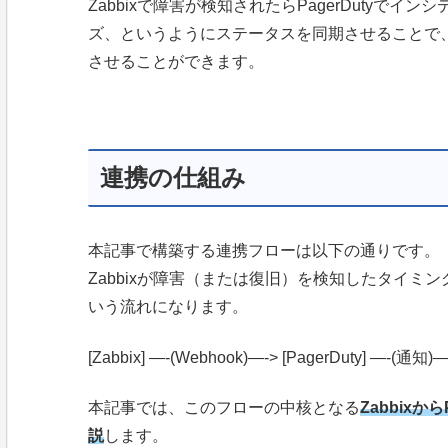
Zabbixで障害が検知されたらPagerDutyでインシ
ズ、というようにステータスを同期させることで
させることができます。
連携の仕組み
本記事で構築する連携フローは以下の通りです。
Zabbixが障害（または復旧）を検知したタイミングで
いう流れになります。
[Zabbix] —-(Webhook)—-> [PagerDuty] —-(通
本記事では、このフローの中核となる
Zabbix
説
します。