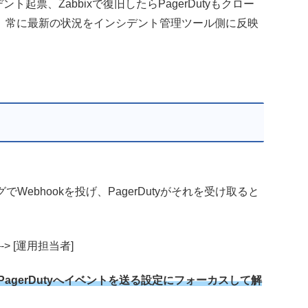
デント起票、Zabbixで復旧したらPagerDutyもクロー
、常に最新の状況をインシデント管理ツール側に反映
Webhookを投げ、PagerDutyがそれを受け取ると
知)—-> [運用担当者]
からPagerDutyへイベントを送る設定にフォーカスして解