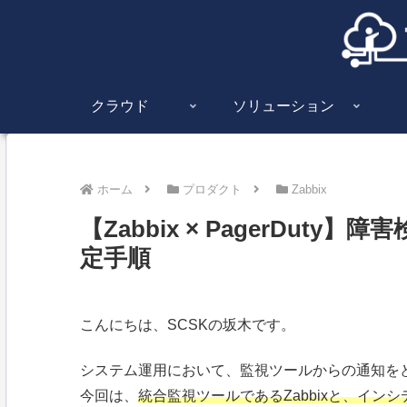
クラウド
ソリューション
ホーム
プロダクト
Zabbix
【Zabbix × PagerDut
定手順
こんにちは、SCSKの坂木です。
システム運用において、監視ツールからの通知を
今回は、
統合監視ツールであるZabbixと、インシ