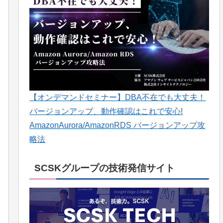
【オンデマンドセミナー】DBA不在でも大丈夫！
バージョンアップ、動作確認はこれで安心!
AmazonAurora/AmazonRDS バージョンアップ攻
略法
SCSKグループの技術発信サイト