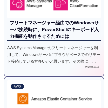
フリートマネージャー経由でのWindowsサ
ーバ接続時に、PowerShellのキーボード入
力機能を動作させるためには
AWS Systems Managerのフリートマネージャーを利
用して、Windowsサーバにブラウザベースでのリモー
ト接続している方多いかと思います。その際に、
2024.09.09
PowerShellでキーボード入力が機能しなかった事象が
発生しましたので対処策をお話します。
AWS