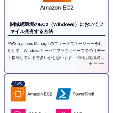
閉域網環境のEC2（Windows）においてフ
ァイル共有する方法
AWS Systems Managerのフリートマネージャーを利
用して、Windowsサーバにブラウザベースでのリモー
ト接続している方多いかと思います。今回は閉域網環
2024.09.09
境において、ローカル-サーバ間においてファイル共
有するためにAWS Tools for Windows PowerShellを用
いる方法をご紹介します。
AWS