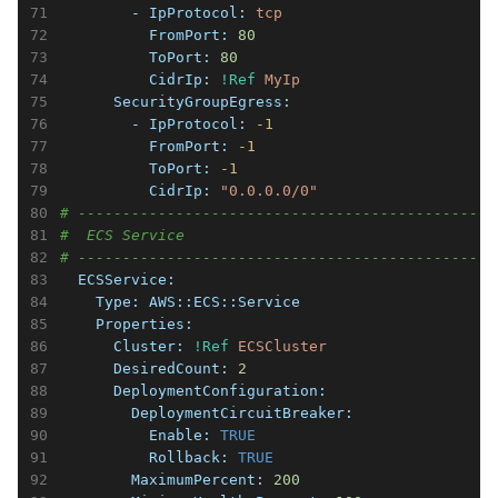
        - IpProtocol:
tcp
          FromPort:
80
          ToPort:
80
          CidrIp:
!Ref
MyIp
      SecurityGroupEgress:
        - IpProtocol:
-1
          FromPort:
-1
          ToPort:
-1
          CidrIp:
"0.0.0.0/0"
# -----------------------------------------------
#  ECS Service
# -----------------------------------------------
  ECSService:
    Type:
AWS::ECS::Service
    Properties:
      Cluster:
!Ref
ECSCluster
      DesiredCount:
2
      DeploymentConfiguration:
        DeploymentCircuitBreaker:
          Enable:
TRUE
          Rollback:
TRUE
        MaximumPercent:
200