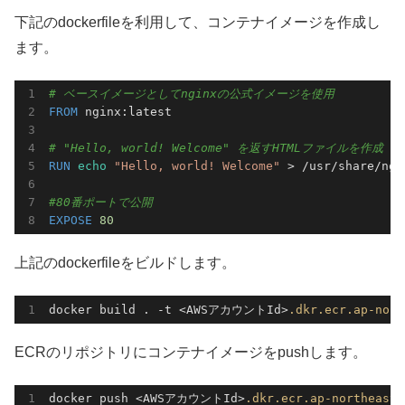
下記のdockerfileを利用して、コンテナイメージを作成し
ます。
# ベースイメージとしてnginxの公式イメージを使用
FROM
 nginx:latest

# "Hello, world! Welcome" を返すHTMLファイルを作成
RUN
echo
"Hello, world! Welcome"
 > /usr/share/ngi
#80番ポートで公開
EXPOSE
80
上記のdockerfileをビルドします。
docker build . -t <AWSアカウントId>
.dkr
.ecr
.ap-nort
ECRのリポジトリにコンテナイメージをpushします。
docker push <AWSアカウントId>
.dkr
.ecr
.ap-northeast-