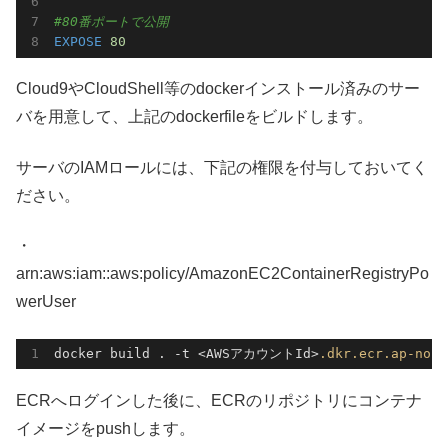
#80番ポートで公開
EXPOSE
80
Cloud9やCloudShell等のdockerインストール済みのサー
バを用意して、上記のdockerfileをビルドします。
サーバのIAMロールには、下記の権限を付与しておいてく
ださい。
・
arn:aws:iam::aws:policy/AmazonEC2ContainerRegistryPo
werUser
docker build . -t <AWSアカウントId>
.dkr
.ecr
.ap-nort
ECRへログインした後に、ECRのリポジトリにコンテナ
イメージをpushします。