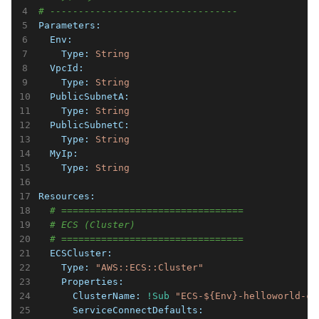
# ---------------------------------
Parameters:
  Env:
    Type:
String
  VpcId:
    Type:
String
  PublicSubnetA:
    Type:
String
  PublicSubnetC:
    Type:
String
  MyIp:
    Type:
String
Resources:
# ================================
# ECS (Cluster)
# ================================
  ECSCluster:
    Type:
"AWS::ECS::Cluster"
    Properties:
      ClusterName:
!Sub
"ECS-${Env}-helloworld-cl
      ServiceConnectDefaults: