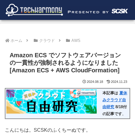
ホーム
クラウド
AWS
Amazon ECS でソフトウェアバージョン
の一貫性が強制されるようになりました
[Amazon ECS + AWS CloudFormation]
2024.08.18
2024.11.23
本記事は
夏休
みクラウド自
由研究
8/18付
の記事です
。
こんにちは。SCSKのふくちーぬです。