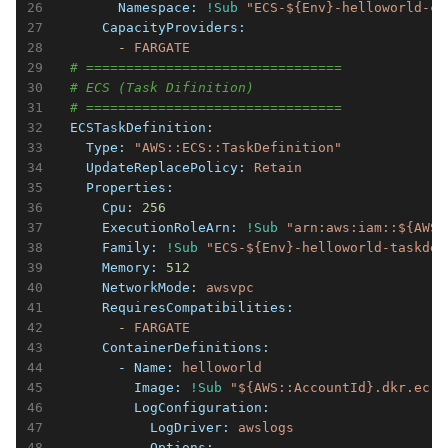
        Namespace:
!Sub
"ECS-${Env}-helloworld-cl
      CapacityProviders:
        -
FARGATE
# ================================
# ECS (Task Difinition)
# ================================          
  ECSTaskDefinition:
    Type:
"AWS::ECS::TaskDefinition"
    UpdateReplacePolicy:
Retain
    Properties:
      Cpu:
256
      ExecutionRoleArn:
!Sub
"arn:aws:iam::${AWS:
      Family:
!Sub
"ECS-${Env}-helloworld-taskdef
      Memory:
512
      NetworkMode:
awsvpc
      RequiresCompatibilities:
        -
FARGATE
      ContainerDefinitions:
        - Name:
helloworld
          Image:
!Sub
"${AWS::AccountId}.dkr.ecr.
          LogConfiguration:
            LogDriver:
awslogs
            Options: