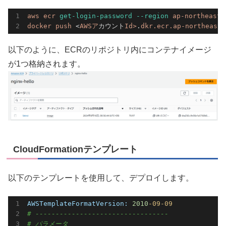
aws 
ecr 
get-login-password
--region
ap-northeast-
docker 
push 
<
AWSア
カウント
Id>
.
dkr.
ecr.
ap-northeast-
以下のように、ECRのリポジトリ内にコンテナイメージ
が1つ格納されます。
CloudFormationテンプレート
以下のテンプレートを使用して、デプロイします。
AWSTemplateFormatVersion:
2010
-09
-09
# ---------------------------------
# パラメータ