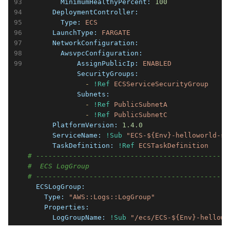
        MinimumHealthyPercent:
100
      DeploymentController:
        Type:
ECS
      LaunchType:
FARGATE
      NetworkConfiguration:
        AwsvpcConfiguration:
            AssignPublicIp:
ENABLED
            SecurityGroups:
              -
!Ref
ECSServiceSecurityGroup
            Subnets:
              -
!Ref
PublicSubnetA
              -
!Ref
PublicSubnetC
      PlatformVersion:
1.4
.0
      ServiceName:
!Sub
"ECS-${Env}-helloworld-se
      TaskDefinition:
!Ref
ECSTaskDefinition
# -----------------------------------------------
#  ECS LogGroup
# -----------------------------------------------
  ECSLogGroup:
    Type:
"AWS::Logs::LogGroup"
    Properties:
      LogGroupName:
!Sub
"/ecs/ECS-${Env}-hellowo