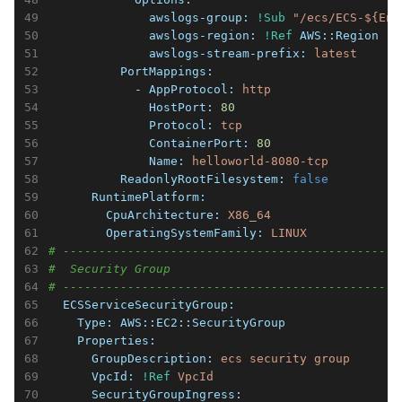
              awslogs-group:
!Sub
"/ecs/ECS-${Env
              awslogs-region:
!Ref
AWS::Region
              awslogs-stream-prefix:
latest
          PortMappings:
            - AppProtocol:
http
              HostPort:
80
              Protocol:
tcp
              ContainerPort:
80
              Name:
helloworld-8080-tcp
          ReadonlyRootFilesystem:
false
      RuntimePlatform:
        CpuArchitecture:
X86_64
        OperatingSystemFamily:
LINUX
# -----------------------------------------------
#  Security Group
# -----------------------------------------------
  ECSServiceSecurityGroup:
    Type:
AWS::EC2::SecurityGroup
    Properties:
      GroupDescription:
ecs
security
group
      VpcId:
!Ref
VpcId
      SecurityGroupIngress: