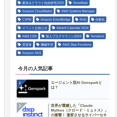
夏休みクラウド自由研究2025
Snowflake
Amazon CloudWatch
AWS Systems Manager
CSPM
Amazon EventBridge
RAG
自動化
イベントお知らせ
Advent Calendar 2024
AWS CDK
新人ブログマラソン2024
Terraform
受賞者
機械学習
AWS Step Functions
Amazon SNS
今月の人気記事
エージェント型AI Gensparkと
は？
世界が震撼した「Claude
Mythos（クロード・ミュトス）」
の衝撃！ 激変させるサイバーセキ