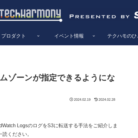
プロダクト
イベント情報
テクハモのひ
seでタイムゾーンが指定できるようにな
2024.02.19
2024.02.28
loudWatch LogsのログをS3に転送する手法をご紹介しま
一読ください。