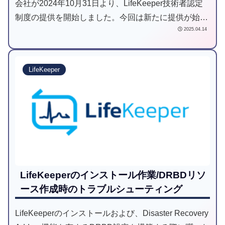
会社が2024年10月31日より、LifeKeeper技術者認定
制度の提供を開始しました。今回は新たに提供が始ま
2025.04.14
った LifeKeeper認定資格について概要と受験した流れ
と結果について紹介いたします。
LifeKeeper
LifeKeeperのインストール作業/DRBDリソ
ース作成時のトラブルシューティング
LifeKeeperのインストールおよび、Disaster Recovery