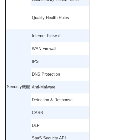
Quality Health Rules
Internet Firewall
WAN Firewall
IPS
DNS Protection
Security機能
Anti-Malware
Detection & Response
CASB
DLP
SaaS Security API