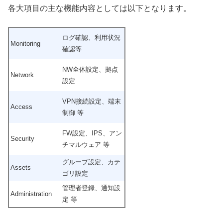
各大項目の主な機能内容としては以下となります。
ログ確認、利用状況
Monitoring
確認等
NW全体設定、拠点
Network
設定
VPN接続設定、端末
Access
制御 等
FW設定、IPS、アン
Security
チマルウェア 等
グループ設定、カテ
Assets
ゴリ設定
管理者登録、通知設
Administration
定 等