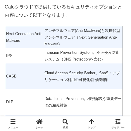
Catoクラウドで提供しているセキュリティオプションと
内容について以下となります。
アンチマルウェア(Anti-Maalware)と次世代型
Next Generation Anti-
アンチマルウェア（Next Generaation Anti-
Malware
Malware)
Intrusion Prevention System。不正侵入防止
IPS
システム（DNS Protectionを含む）
Cloud Access Security Broker。SaaS・アプ
CASB
リケーション利用の可視化/評価/制御
Data Loss Prevention。機密漏洩や重要デー
DLP
タの漏洩対策
Remote Browser Isolation。Webブラウザ分
RBI
メニュー
ホーム
検索
トップ
サイドバー