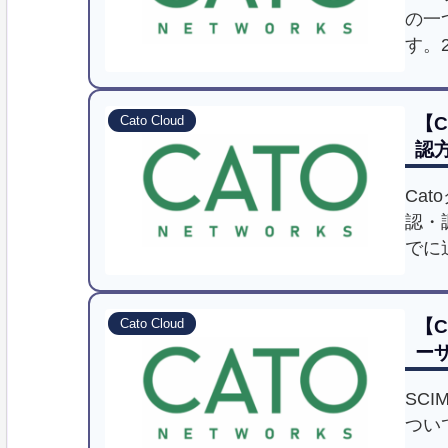
の一つ
す。
作方
【C
Cato Cloud
認方
Ca
認・
でに
てま
【C
Cato Cloud
ー
SC
つい