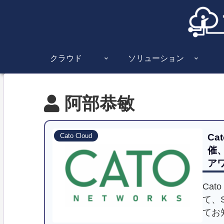
クラウド
ソリューション
阿部恭敏
Cat
Cato Cloud
催
ア
Cato
て、
てお