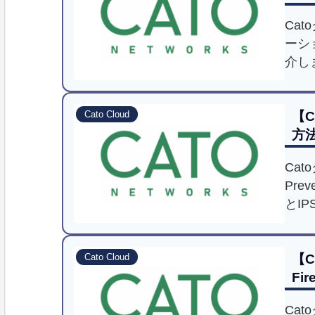
Ca
ーシ
介し
【C
Cato Cloud
方
Ca
Pre
とI
【
Cato Cloud
Fi
Ca