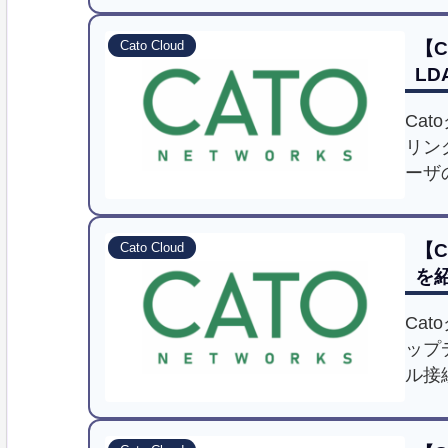
【
Cato Cloud
L
Ca
リン
ーザ
いて
【C
Cato Cloud
を
Ca
ップ
ル接続
紹介