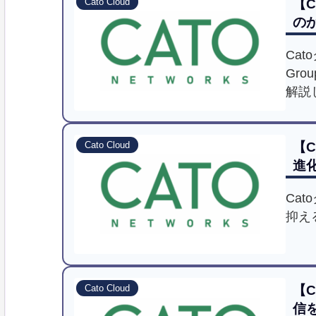
【C
Cato Cloud
の
Cat
Gr
解説
【C
Cato Cloud
進
Ca
抑え
【
Cato Cloud
信