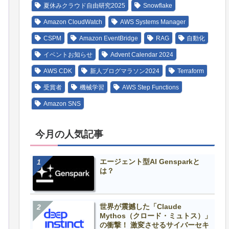
夏休みクラウド自由研究2025
Snowflake
Amazon CloudWatch
AWS Systems Manager
CSPM
Amazon EventBridge
RAG
自動化
イベントお知らせ
Advent Calendar 2024
AWS CDK
新人ブログマラソン2024
Terraform
受賞者
機械学習
AWS Step Functions
Amazon SNS
今月の人気記事
エージェント型AI Gensparkと
は？
世界が震撼した「Claude
Mythos（クロード・ミュトス）」
の衝撃！ 激変させるサイバーセキ