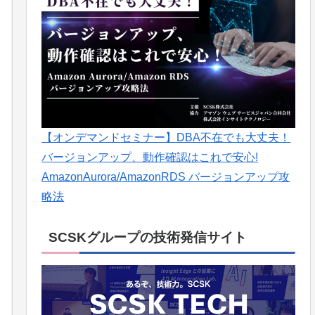
【オンデマンドセミナー】DBA不在でも大丈夫！
バージョンアップ、動作確認はこれで安心!
AmazonAurora/AmazonRDS バージョンアップ攻
略法
SCSKグループの技術発信サイト