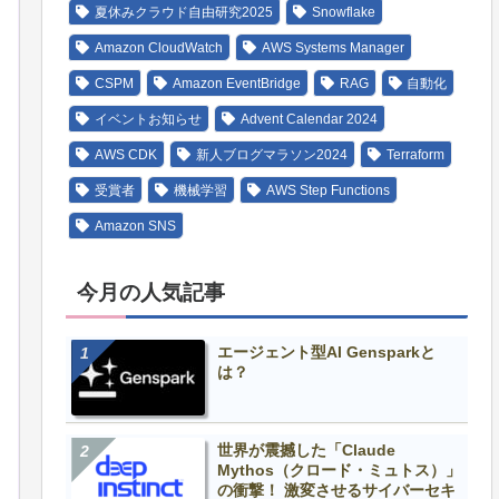
夏休みクラウド自由研究2025
Snowflake
Amazon CloudWatch
AWS Systems Manager
CSPM
Amazon EventBridge
RAG
自動化
イベントお知らせ
Advent Calendar 2024
AWS CDK
新人ブログマラソン2024
Terraform
受賞者
機械学習
AWS Step Functions
Amazon SNS
今月の人気記事
エージェント型AI Gensparkと
は？
世界が震撼した「Claude
Mythos（クロード・ミュトス）」
の衝撃！ 激変させるサイバーセキ