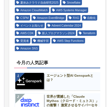
夏休みクラウド自由研究2025
Snowflake
Amazon CloudWatch
AWS Systems Manager
CSPM
Amazon EventBridge
RAG
自動化
イベントお知らせ
Advent Calendar 2024
AWS CDK
新人ブログマラソン2024
Terraform
受賞者
機械学習
AWS Step Functions
Amazon SNS
今月の人気記事
エージェント型AI Gensparkと
は？
世界が震撼した「Claude
Mythos（クロード・ミュトス）」
の衝撃！ 激変させるサイバーセキ