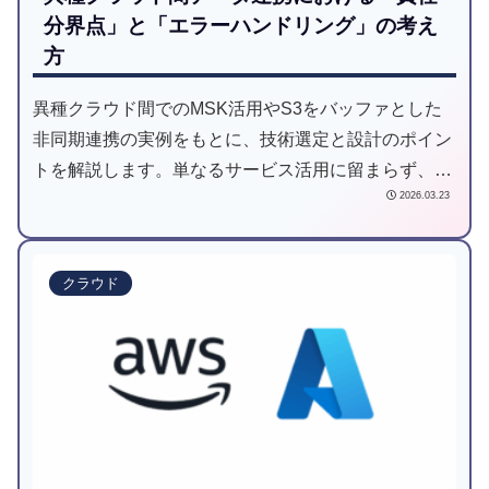
分界点」と「エラーハンドリング」の考え
方
異種クラウド間でのMSK活用やS3をバッファとした
非同期連携の実例をもとに、技術選定と設計のポイン
トを解説します。単なるサービス活用に留まらず、コ
2026.03.23
スト制約やネットワーク境界を踏まえた『責任分界
点』の定義など、堅牢なデータ基盤を構築するための
実践的な判断基準を記載しました。
クラウド