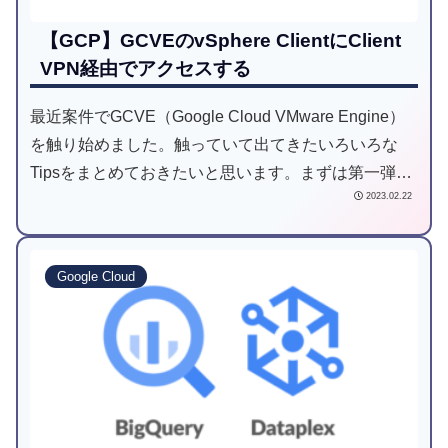
【GCP】GCVEのvSphere ClientにClient
VPN経由でアクセスする
最近案件でGCVE（Google Cloud VMware Engine）
を触り始めました。触っていて出てきたいろいろな
Tipsをまとめておきたいと思います。まずは第一弾と
2023.02.22
して、「vSphereClientにClientVPN経由でアクセスす
る」です。
Google Cloud