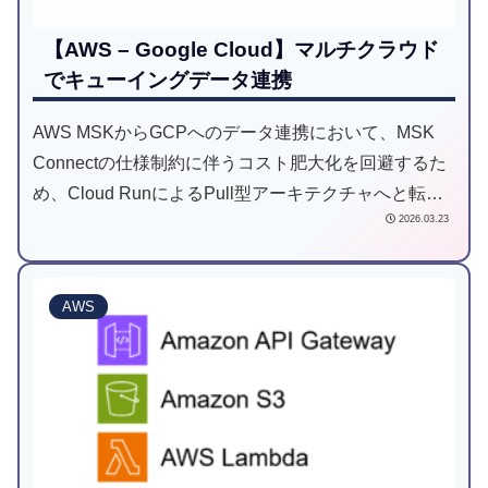
【AWS – Google Cloud】マルチクラウド
でキューイングデータ連携
AWS MSKからGCPへのデータ連携において、MSK
Connectの仕様制約に伴うコスト肥大化を回避するた
め、Cloud RunによるPull型アーキテクチャへと転換
2026.03.23
した事例を紹介します。コスト最適化と疎結合な設計
により、大規模なマルチクラウド環境下で高効率かつ
堅牢なデータパイプラインを実現した経緯を詳説しま
AWS
す。