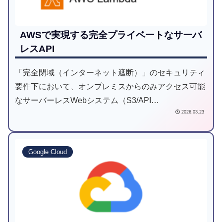
AWSで実現する完全プライベートなサーバ
レスAPI
「完全閉域（インターネット遮断）」のセキュリティ
要件下において、オンプレミスからのみアクセス可能
なサーバーレスWebシステム（S3/API
2026.03.23
Gateway/Lambda）を構築した事例をご紹介します。
アーキテクトの視点から、さまざまなネットワーク制
約の中でクラウドのメリットを最大限に引き出すため
Google Cloud
のアーキテクチャ設計を解説します。