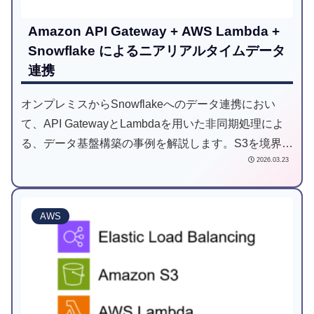
Amazon API Gateway + AWS Lambda +
Snowflake によるニアリアルタイムデータ
連携
オンプレミスからSnowflakeへのデータ連携におい
て、API GatewayとLambdaを用いた非同期処理によ
る、データ基盤構築の事例を解説します。S3を境界に
2026.03.23
「取り込み」と「ロード処理」を分離することで、閉
域網での高いセキュリティと耐障害性を両立させた設
計をご紹介します。
AWS