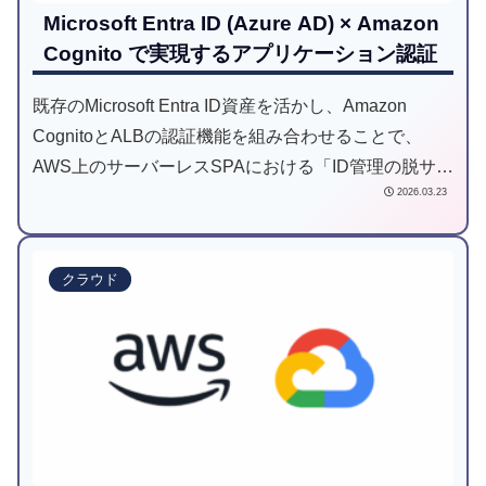
Microsoft Entra ID (Azure AD) × Amazon
Cognito で実現するアプリケーション認証
既存のMicrosoft Entra ID資産を活かし、Amazon
CognitoとALBの認証機能を組み合わせることで、
AWS上のサーバーレスSPAにおける「ID管理の脱サイ
2026.03.23
ロ化」とセキュアな認証基盤を実現しました。開発効
率の向上と全社的なガバナンス強化を両立させたアー
キテクチャ選定のポイントを解説します。
クラウド