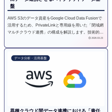
盤
AWS S3のデータ資産をGoogle Cloud Data Fusionで
活用するため、PrivateLinkと専用線を用いた「閉域網
マルチクラウド連携」の構成を解説します。技術的な
2026.03.23
仕様の制約を回避し、運用負荷を最小限に抑えつつ
100以上のインターフェースを統合した事例です。
データ分析・活用基盤
異種クラウド間データ連携における「責任