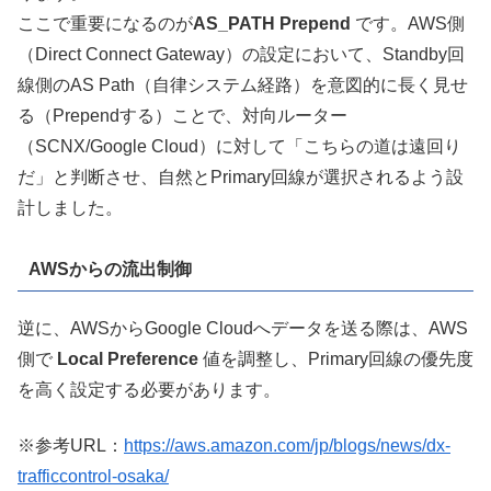
ここで重要になるのが
AS_PATH Prepend
です。AWS側
（Direct Connect Gateway）の設定において、Standby回
線側のAS Path（自律システム経路）を意図的に長く見せ
る（Prependする）ことで、対向ルーター
（SCNX/Google Cloud）に対して「こちらの道は遠回り
だ」と判断させ、自然とPrimary回線が選択されるよう設
計しました。
AWSからの流出制御
逆に、AWSからGoogle Cloudへデータを送る際は、AWS
側で
Local Preference
値を調整し、Primary回線の優先度
を高く設定する必要があります。
※参考URL：
https://aws.amazon.com/jp/blogs/news/dx-
trafficcontrol-osaka/