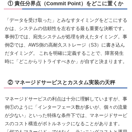
① 責任分界点（Commit Point）をどこに置くか
「データを受け取った」とみなすタイミングをどこにする
かは、システムの信頼性を左右する最も重要な決断です。
事例①では、宛先システムが処理を終えたタイミング。事
例②では、AWS側の高耐久ストレージ（S3）に書き込ん
だタイミング。 これを明確に定義することで、障害発生
時に「どこからリトライすべきか」が自ずと決まります。
② マネージドサービスとカスタム実装の天秤
マネージドサービスの利点は十分に理解していますが、事
例①のように「インターフェース数が多いが、個々の流量
が少ない」といった特殊な条件下では、マネージドサービ
スのコスト構造がボトルネックになることがあります。
「何でもマネージド」ではなく、ランニングコストと運用