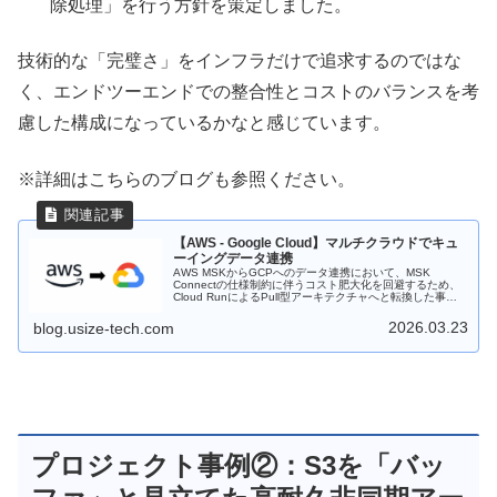
除処理」を行う方針を策定しました。
技術的な「完璧さ」をインフラだけで追求するのではな
く、エンドツーエンドでの整合性とコストのバランスを考
慮した構成になっているかなと感じています。
※詳細はこちらのブログも参照ください。
【AWS - Google Cloud】マルチクラウドでキュ
ーイングデータ連携
AWS MSKからGCPへのデータ連携において、MSK
Connectの仕様制約に伴うコスト肥大化を回避するため、
Cloud RunによるPull型アーキテクチャへと転換した事例
を紹介します。コスト最適化と疎結合な設計により、大規
模なマルチクラウド環境下で高効率かつ堅牢なデータパイ
2026.03.23
blog.usize-tech.com
プラインを実現した経緯を詳説します。
プロジェクト事例②：S3を「バッ