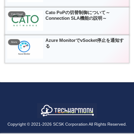
Cato PoPの切替制御について～
Cato Cloud
Connection SLA機能の説明～
Azure MonitorでvSocket停止を通知す
Azure
る
Copyright © 2021-2026 SCSK Corporation All Rights Reserved.