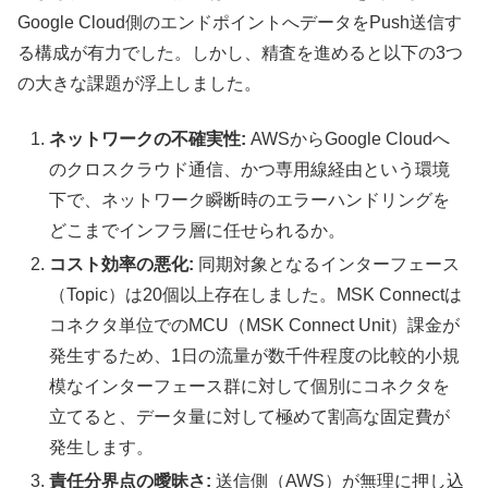
Google Cloud側のエンドポイントへデータをPush送信す
る構成が有力でした。しかし、精査を進めると以下の3つ
の大きな課題が浮上しました。
ネットワークの不確実性:
AWSからGoogle Cloudへ
のクロスクラウド通信、かつ専用線経由という環境
下で、ネットワーク瞬断時のエラーハンドリングを
どこまでインフラ層に任せられるか。
コスト効率の悪化:
同期対象となるインターフェース
（Topic）は20個以上存在しました。MSK Connectは
コネクタ単位でのMCU（MSK Connect Unit）課金が
発生するため、1日の流量が数千件程度の比較的小規
模なインターフェース群に対して個別にコネクタを
立てると、データ量に対して極めて割高な固定費が
発生します。
責任分界点の曖昧さ:
送信側（AWS）が無理に押し込