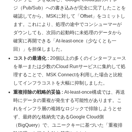
ジ（Pub/Sub）への書き込みが完全に完了したことを
確認してから、MSKに対して「Offset」をコミットし
ます。これにより、処理の途中でコンシューマーが
ダウンしても、次回の起動時に未処理のデータから
確実に再開できる「At-least-once（少なくとも一
回）」を担保しました。
コストの最適化 :
20個以上の多くのインターフェース
を単一または少数のCloud Runサービスに集約して処
理することで、MSK Connectを利用した場合と比較
してインフラコストを大幅に抑制しました。
重複排除の戦略的妥協 :
At-least-once構成では、再送
時にデータの重複が発生する可能性があります。こ
れをインフラ層の複雑なロジックで排除しようとせ
ず、最終的な格納先であるGoogle Cloud側
（BigQuery）で、ユニークキーに基づいた「重複排