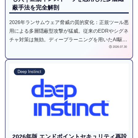
蔽手法を完全解剖
2026年ランサムウェア脅威の質的変化：正規ツール悪
用による多層隠蔽型攻撃が猛威。従来のEDRやシグネ
チャ対策は無効。ディープラーニングを用いたAI駆動
2026.07.30
型予防防衛が業界標準へシフト。未知の脅威を「実行
前」に検知する最新防衛戦略を解説。
Deep Instinct
2026年版 エンドポイントセキュリティ再設