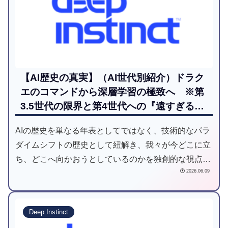
【AI歴史の真実】（AI世代別紹介）ドラク
エのコマンドから深層学習の極致へ ※第
3.5世代の限界と第4世代への『遠すぎる道
のり』
AIの歴史を単なる年表としてではなく、技術的なパラ
ダイムシフトの歴史として紐解き、我々が今どこに立
ち、どこへ向かおうとしているのかを独創的な視点か
2026.06.09
ら考察してみます。
Deep Instinct