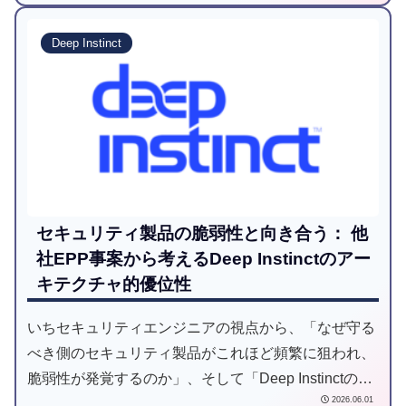
Deep Instinct
セキュリティ製品の脆弱性と向き合う： 他
社EPP事案から考えるDeep Instinctのアー
キテクチャ的優位性
いちセキュリティエンジニアの視点から、「なぜ守る
べき側のセキュリティ製品がこれほど頻繁に狙われ、
脆弱性が発覚するのか」、そして「Deep Instinctのよ
2026.06.01
うな新興のディープラーニング特化型製品は同様の攻