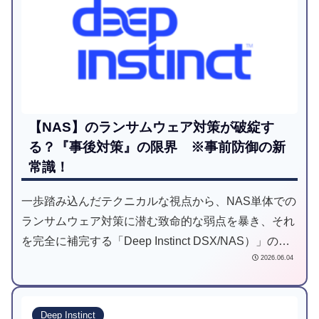
【NAS】のランサムウェア対策が破綻す
る？『事後対策』の限界 ※事前防御の新
常識！
一歩踏み込んだテクニカルな視点から、NAS単体での
ランサムウェア対策に潜む致命的な弱点を暴き、それ
を完全に補完する「Deep Instinct DSX/NAS）」の圧
2026.06.04
倒的な優位性について、私自身の知見を交えて徹底解
説します。
Deep Instinct