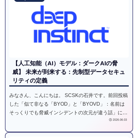
【人工知能（AI）モデル：ダークAIの脅
威】 未来が到来する：先制型データセキュ
リティの定義
みなさん、こんにちは。 SCSKの石井です。前回投稿
した「似て非なる「BYOD」と「BYOVD」：名前は
そっくりでも脅威インシデントの次元が違う話」につ
2026.06.03
いて略語ながら全く違うものだとご理解いただけたで
しょうか。＜用語のおさらい＞------...