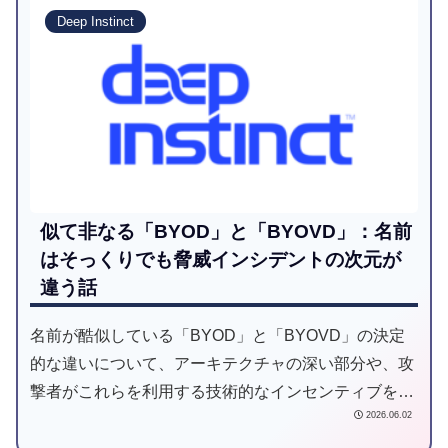
Deep Instinct
似て非なる「BYOD」と「BYOVD」：名前
はそっくりでも脅威インシデントの次元が
違う話
名前が酷似している「BYOD」と「BYOVD」の決定
的な違いについて、アーキテクチャの深い部分や、攻
撃者がこれらを利用する技術的なインセンティブを交
2026.06.02
えながら、私の本音と実務経験ベースで徹底的に解説
してみたいと思います。