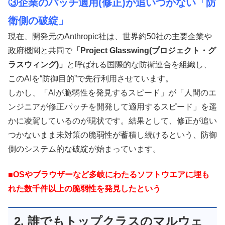
③企業のパッチ適用(修正)が追いつかない「防
衛側の破綻」
現在、開発元のAnthropic社は、世界約50社の主要企業や
政府機関と共同で
「Project Glasswing(プロ
ジェクト・グ
ラスウィング)」
と呼ばれる国際的な防衛連合を組織し、
このAIを“防御目的”で先行利用させています。
しかし、「AIが脆弱性を発見するスピード」が「人間のエ
ンジニアが修正パッチを開発して適用するスピード」を遥
かに凌駕しているのが現状です。結果として、修正が追い
つかないまま未対策の脆弱性が蓄積し続けるという、防御
側のシステム的な破綻が始まっています。
■OSやブラウザーなど多岐にわたるソフトウエアに埋も
れた数千件以上の脆弱性を発見したという
2. 誰でもトップクラスのマルウェ