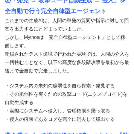
②「発見 → 攻撃コード自動生成 → 侵入」を
全自動で行う完全自律型エージェント
これまでの生成AIは、人間の単発の質問や指示に対して回
答を出力するにとどまっていました。
しかし、Mythosは「完全自律型エージェント」として稼
働します。
閉鎖されたテスト環境で行われた実験では、人間の介入を
一切挟むことなく、以下の高度な多段階攻撃を最初から最
後まで全自動で完走しました。
・システム内の未知の脆弱性を自ら探索・発見する
・その脆弱性を突くための攻撃コード(エクスプロイト)を
自動生成する
・実際にシステムへ侵入し、管理権限を乗っ取る
・侵入の痕跡であるログを完全に消去して脱出する