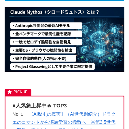
■人気急上昇中🔥 TOP3
No.１
【AI歴史の真実】（AI世代別紹介）ドラク
エのコマンドから深層学習の極致へ ※第3.5世代