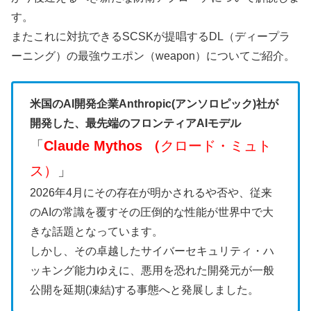
す。
またこれに対抗できるSCSKが提唱するDL（ディープラ
ーニング）の最強ウエポン（
weapon）についてご紹介。
米国のAI開発企業Anthropic(アンソロピック)社が
開発した、
最先端のフロンティアAIモデル
「
Claude Mythos （
クロード・ミュト
ス）
」
2026年4月にその存在が明かされるや否や、従来
のAIの常識を覆すその圧倒的な性能が世界中で大
きな話題となっています。
しかし、その卓越したサイバーセキュリティ・ハ
ッキング能力ゆえに、悪用を恐れた開発元が一般
公開を延期(凍結)する事態へと発展しました。