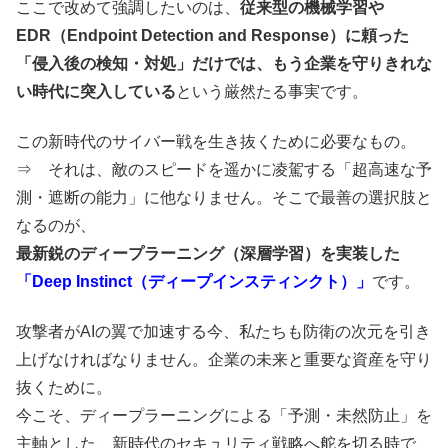
ここで改めて強調したいのは、
従来型の機械学習や
EDR（Endpoint Detection and Response）に頼った
「侵入後の検知・対処」だけでは、もう企業を守りきれな
い時代に突入している
という厳然たる事実です。
この新時代のサイバー戦を生き抜くために必要なもの。
⇒ それは、敵のスピードを遥かに凌駕する「超高速な予
測・遮断の能力」に他なりません。そこで最善の選択肢と
なるのが、
最新鋭のディープラーニング（深層学習）を実装した
「Deep Instinct（ディープインスティンクト）」
です。
攻撃者がAIの翼で加速する今、私たちも防衛の次元を引き
上げなければなりません。企業の未来と重要な資産を守り
抜くために。
今こそ、ディープラーニングによる「予測・未然防止」を
主軸とした、新時代のセキュリティ戦略へ舵を切る時で