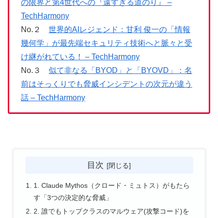
の限界と第4世代への『遠すぎる道のり』 –
TechHarmony
No.２
世界的AIレジェンド：甘利 俊一の「情報
幾何学」が最先端セキュリティ技術へと脈々と受
け継がれている！ – TechHarmony
No.３
似て非なる「BYOD」と「BYOVD」：名
前はそっくりでも脅威インシデントの次元が違う
話 – TechHarmony
目次
1. Claude Mythos（クロード・ミュトス）がもたら
す「3つの決定的な脅威」
2. 誰でもトップクラスのマルウェア(攻撃コード)を