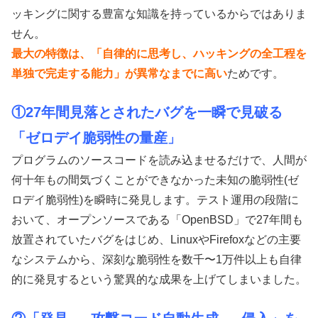
ッキングに関する豊富な知識を持っているからではありま
せん。
最大の特徴は、「自律的に思考し、ハッキングの全工程を
単独で完走する能力」が異常なまでに高い
ためです。
①27年間見落とされたバグを一瞬で見破る
「ゼロデイ脆弱性の量産
」
プログラムのソースコードを読み込ませるだけで、人間が
何十年もの間気づくことができなかった未知の脆弱性(ゼ
ロデイ脆弱性)を瞬時に発見します。テスト運用の段階に
おいて、オープンソースである「OpenBSD」で27年間も
放置されていたバグをはじめ、LinuxやFirefoxなどの主要
なシステムから、深刻な脆弱性を数千〜1万件以上も自律
的に発見するという驚異的な成果を上げてしまいました。