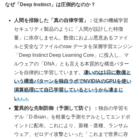
なぜ「
Deep Instinct
」は圧倒的なのか？
人間を排除した「真の自律学習」：
従来の機械学習
セキュリティ製品のように「人間が設計した特徴
量」に依存しません。数億におよぶ悪意あるファイ
ルと安全なファイルのraw データを深層学習エンジン
「Deep Instinct Deep Learning Core」に投入し、マ
ルウェアの「DNA」とも言える本質的な構造パター
ンを自律的に学習しています。
凄いのは1日に数億と
いう構造パターンを独自ラボでNVIDIAのGPUを使い
演算処理にて自己学習しているというから凄まじ
い・・
驚異的な先制防御（予測して防ぐ）：
独自の学習モ
デル「D-Brain」を軽量な予測モデルとしてエンドポ
イントに配布。これにより、新種・亜種、ランサム
ウェア、ゼロデイ攻撃といった「これまで世界に存