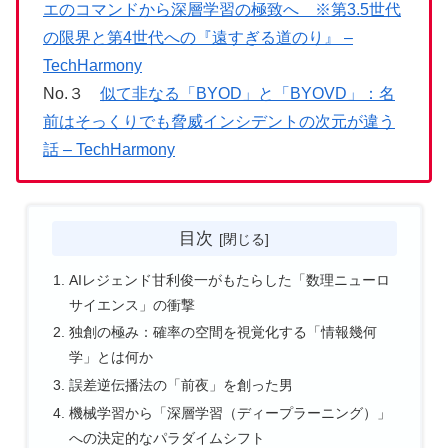
エのコマンドから深層学習の極致へ ※第3.5世代
の限界と第4世代への『遠すぎる道のり』 –
TechHarmony
No.３
似て非なる「BYOD」と「BYOVD」：名
前はそっくりでも脅威インシデントの次元が違う
話 – TechHarmony
目次
AIレジェンド甘利俊一がもたらした「数理ニューロ
サイエンス」の衝撃
独創の極み：確率の空間を視覚化する「情報幾何
学」とは何か
誤差逆伝播法の「前夜」を創った男
機械学習から「深層学習（ディープラーニング）」
への決定的なパラダイムシフト