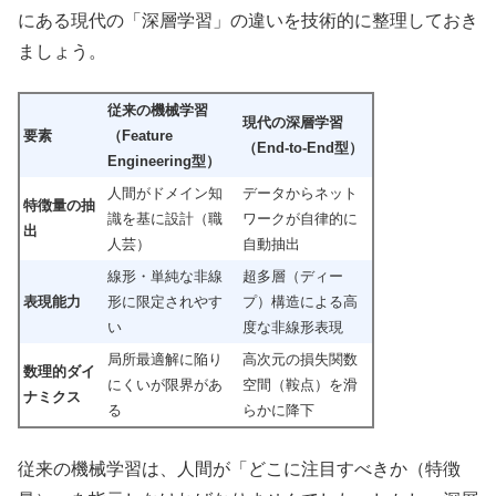
にある現代の「深層学習」の違いを技術的に整理しておき
ましょう。
従来の機械学習
現代の深層学習
要素
（
Feature
（
End-to-End
型）
Engineering
型）
人間がドメイン知
データからネット
特徴量の抽
識を基に設計（職
ワークが自律的に
出
人芸）
自動抽出
線形・単純な非線
超多層（ディー
表現能力
形に限定されやす
プ）構造による高
い
度な非線形表現
局所最適解に陥り
高次元の損失関数
数理的ダイ
にくいが限界があ
空間（鞍点）を滑
ナミクス
る
らかに降下
従来の機械学習は、人間が「どこに注目すべきか（特徴