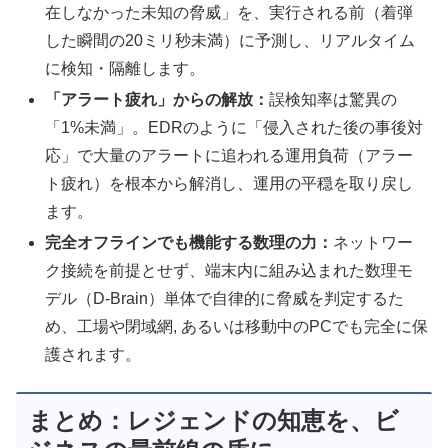
在しなかった未知の脅威」を、実行される前（着弾
した瞬間の20ミリ秒未満）に予測し、リアルタイム
に検知・隔離します。
「アラート疲れ」からの解放：
誤検知率は驚異の
「1%未満」。EDRのように「侵入された後の事後対
応」で大量のアラートに追われる運用負荷（アラー
ト疲れ）を根本から解消し、運用の平穏を取り戻し
ます。
完全オフラインでも機能する数理の力：
ネットワー
ク接続を前提とせず、端末内に組み込まれた数理モ
デル（D-Brain）単体で自律的に脅威を判定するた
め、工場や閉域網, あるいは移動中のPCでも完全に保
護されます。
まとめ：レジェンドの知恵を、ビ