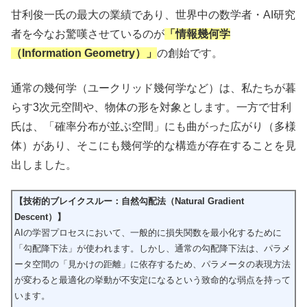
甘利俊一氏の最大の業績であり、世界中の数学者・AI研究
者を今なお驚嘆させているのが
「情報幾何学
（Information Geometry）」
の創始です。
通常の幾何学（ユークリッド幾何学など）は、私たちが暮
らす3次元空間や、物体の形を対象とします。一方で甘利
氏は、「確率分布が並ぶ空間」にも曲がった広がり（多様
体）があり、そこにも幾何学的な構造が存在することを見
出しました。
【技術的ブレイクスルー：自然勾配法（
Natural Gradient
Descent
）】
AIの学習プロセスにおいて、一般的に損失関数を最小化するために
「勾配降下法」が使われます。しかし、通常の勾配降下法は、パラメ
ータ空間の「見かけの距離」に依存するため、パラメータの表現方法
が変わると最適化の挙動が不安定になるという致命的な弱点を持って
います。