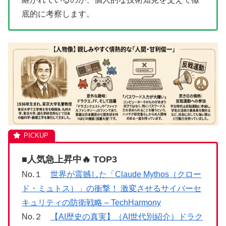
底的に考察します。
■人気急上昇中🔥 TOP3
No.１
世界が震撼した「Claude Mythos（クロー
ド・ミュトス）」の衝撃！ 激変させるサイバーセ
キュリティの防衛戦略 – TechHarmony
No.２
【AI歴史の真実】（AI世代別紹介）ドラク