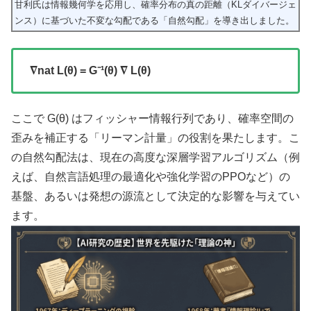
甘利氏は情報幾何学を応用し、確率分布の真の距離（KLダイバージェ
ンス）に基づいた不変な勾配である「自然勾配」を導き出しました。
∇nat L(θ) = G⁻¹(θ) ∇ L(θ)
ここで G(θ) はフィッシャー情報行列であり、確率空間の
歪みを補正する「リーマン計量」の役割を果たします。こ
の自然勾配法は、現在の高度な深層学習アルゴリズム（例
えば、自然言語処理の最適化や強化学習のPPOなど）の
基盤、あるいは発想の源流として決定的な影響を与えてい
ます。