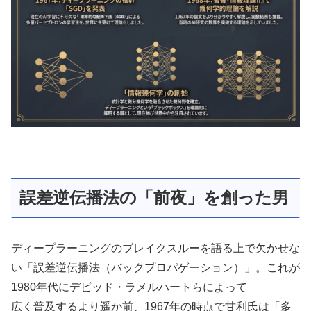
誤差逆伝播法の「前夜」を創った男
ディープラーニングのブレイクスルーを語る上で欠かせな
い「誤差逆伝播法（バックプロパゲーション）」。これが
1980年代にデビッド・ラメルハートらによって
広く普及するより遥か前、1967年の時点で甘利氏は「多