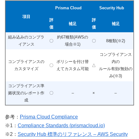
Prisma Cloud
Security Hub
項目
評
評
補足
補足
価
価
組み込みのコンプラ
約67種類(AWSの
〇
〇
8種類(※2)
イアンス
場合※1)
コンプライアンス
コンプライアンスの
ポリシーを付け替
内の
〇
△
カスタマイズ
えてカスタム可能
ルール有効/無効の
み(※3)
コンプライアンス準
拠状況のレポート作
〇
–
×
–
成
参考：
Prisma Cloud Compliance
※1：
Compliance Standards (prismacloud.io)
※2：
Security Hub 標準のリファレンス – AWS Security