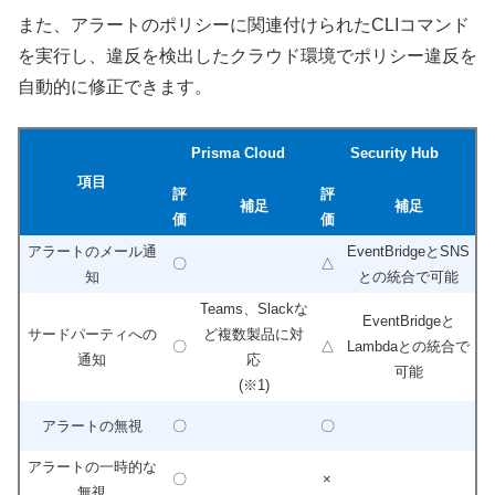
また、アラートのポリシーに関連付けられたCLIコマンド
を実行し、違反を検出したクラウド環境でポリシー違反を
自動的に修正できます。
Prisma Cloud
Security Hub
項目
評
評
補足
補足
価
価
アラートのメール通
EventBridgeとSNS
〇
△
知
との統合で可能
Teams、Slackな
EventBridgeと
サードパーティへの
ど複数製品に対
〇
△
Lambdaとの統合で
通知
応
可能
(※1)
アラートの無視
〇
〇
アラートの一時的な
〇
×
無視