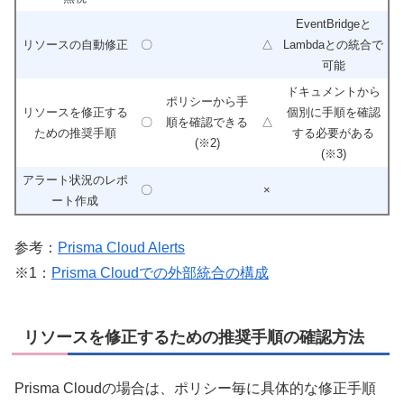
EventBridgeと
リソースの自動修正
〇
△
Lambdaとの統合で
可能
ドキュメントから
ポリシーから手
リソースを修正する
個別に手順を確認
〇
順を確認できる
△
ための推奨手順
する必要がある
(※2)
(※3)
アラート状況のレポ
〇
×
ート作成
参考：
Prisma Cloud Alerts
※1：
Prisma Cloudでの外部統合の構成
リソースを修正するための推奨手順の確認方法
Prisma Cloudの場合は、ポリシー毎に具体的な修正手順