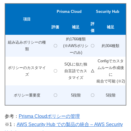
Prisma Cloud
Security Hub
項目
評
評価
補足
補足
価
約1766種類
組み込みポリシーの種
〇
(※AWSポリシ
〇
約304種類
類
ーのみ)
Configでカスタ
SQLに似た独
ポリシーのカスタマイ
ムルール作成後
〇
自言語でカス
△
ズ
に
タマイズ
統合で可能 (※2)
ポリシー重要度
〇
5段階
〇
5段階
参考：
Prisma Cloudポリシーの管理
※1：
AWS Security Hub での製品の統合 – AWS Security