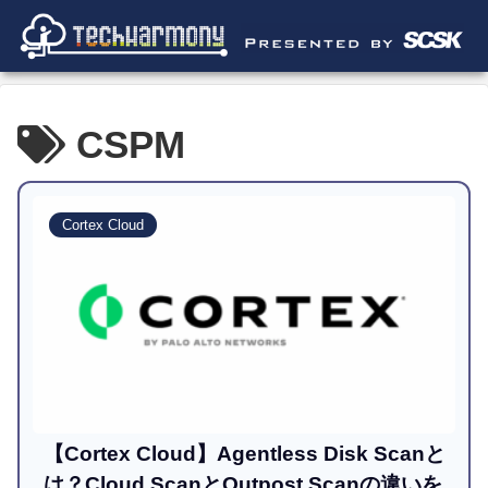
CSPM
Cortex Cloud
【Cortex Cloud】Agentless Disk Scanと
は？Cloud ScanとOutpost Scanの違いを