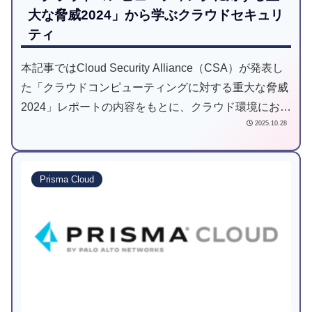
大な脅威2024」から学ぶクラウドセキュリ
ティ
本記事ではCloud Security Alliance（CSA）が発表し
た「クラウドコンピューティングに対する重大な脅威
2024」レポートの内容をもとに、クラウド環境におけ
2025.10.28
る代表的なリスクと、実務で意識すべき対策のヒント
を整理してご紹介します。
Prisma Cloud