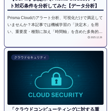
ト対応条件を分析してみた【データ分析】
Prisma Cloudのアラート分析、可視化だけで満足して
いませんか？本記事では機械学習の「決定木」を用
い、重要度・種類に加え「時間軸」を含めた多角的な
2025.12.26
分析手法を紹介。Pythonによる実装から、生成AIによ
る結果要約まで解説します。
クラウドセキュリティ
「クラウドコンピューティングに対する重