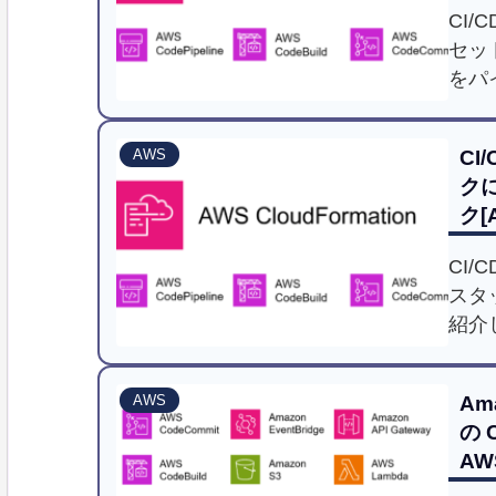
CI
セッ
をパ
C
AWS
ク
ク[
Clo
CI/
スタ
紹介
Am
AWS
の 
AWS