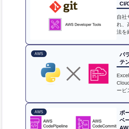
CI
自社
れ、
法を
針、
に解
パラ
AWS
テ
Ex
Clo
ービ
ポー
AWS
ベー
AWS