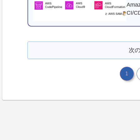
Amaz
CI
次
1