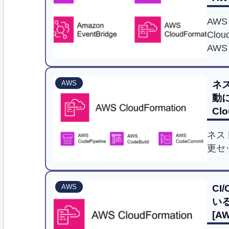
AWS
Clo
AWS
手法
ネ
AWS
動に
Clo
ネス
更セ
C
AWS
い
[A
Clo