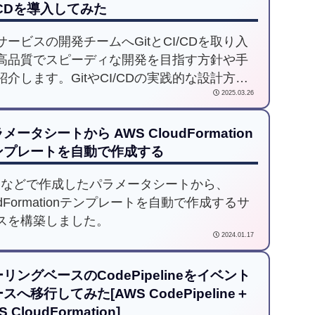
/CDを導入してみた
サービスの開発チームへGitとCI/CDを取り入
高品質でスピーディな開発を目指す方針や手
紹介します。GitやCI/CDの実践的な設計方
2025.03.26
運用ルールを初心者でも理解いただけるよう
説しています。
メータシートから AWS CloudFormation
ンプレートを自動で作成する
celなどで作成したパラメータシートから、
udFormationテンプレートを自動で作成するサ
スを構築しました。
2024.01.17
リングベースのCodePipelineをイベント
スへ移行してみた[AWS CodePipeline＋
 CloudFormation]