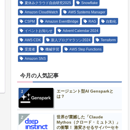
夏休みクラウド自由研究2025
Snowflake
Amazon CloudWatch
AWS Systems Manager
CSPM
Amazon EventBridge
RAG
自動化
イベントお知らせ
Advent Calendar 2024
AWS CDK
新人ブログマラソン2024
Terraform
受賞者
機械学習
AWS Step Functions
Amazon SNS
今月の人気記事
エージェント型AI Gensparkと
は？
世界が震撼した「Claude
Mythos（クロード・ミュトス）」
の衝撃！ 激変させるサイバーセキ