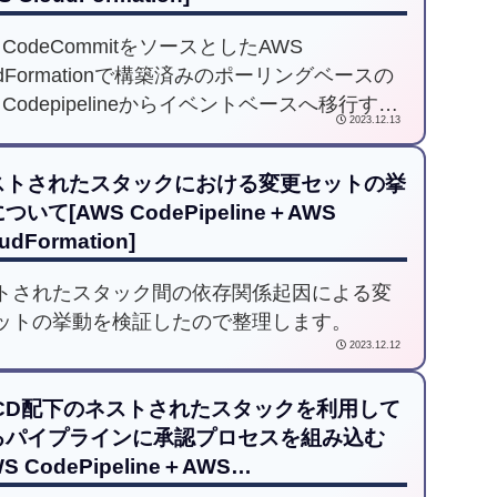
 CodeCommitをソースとしたAWS
udFormationで構築済みのポーリングベースの
 Codepipelineからイベントベースへ移行する
2023.12.13
をご紹介します。
ストされたスタックにおける変更セットの挙
ついて[AWS CodePipeline＋AWS
udFormation]
トされたスタック間の依存関係起因による変
ットの挙動を検証したので整理します。
2023.12.12
I/CD配下のネストされたスタックを利用して
るパイプラインに承認プロセスを組み込む
WS CodePipeline＋AWS
udFormation]