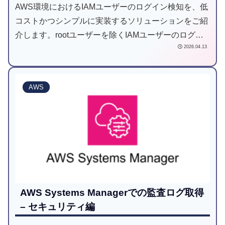
AWS環境におけるIAMユーザーのログイン検知を、低
コストかつシンプルに実装するソリューションをご紹
介します。rootユーザーを除くIAMユーザーのログイ
2026.04.13
ンイベントは、記録されるリージョンが分散してしま
うという課題があります。本記事では「AWS User
Notifications」を活用し、この課題を解決するベスト
AWS
プラクティスを解説します。他の定番アーキテクチャ
を没にした理由から、具体的なフィルター設定手順ま
で、現場で役立つ実践的なノウハウをまとめました。
AWS Systems Managerでの監査ログ取得
– セキュリティ編