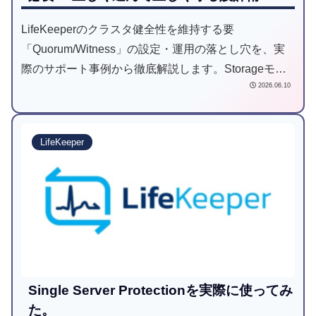
LifeKeeperのクラスタ健全性を維持する要
「Quorum/Witness」の設定・運用の落とし穴を、実
際のサポート事例から徹底解説します。Storageモー
2026.06.10
ド（block/file/S3）ごとの構築時の注意点や、「ファ
イルシステム作成は不要」といったデバイス準備の勘
所、Witnessサーバの共用ルール、Quorum喪失時の挙
LifeKeeper
動まで、現場で役立つ再発防止策とベストプラクティ
スを網羅。スプリットブレインを防ぐ「正しい番人」
の立て方を伝授します。
Single Server Protectionを実際に使ってみ
た。