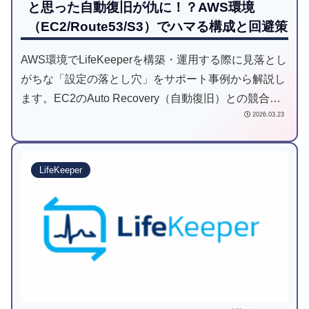
と思った自動復旧が仇に！？AWS環境
（EC2/Route53/S3）でハマる構成と回避策
AWS環境でLifeKeeperを構築・運用する際に見落とし
がちな「設定の落とし穴」をサポート事例から解説し
ます。EC2のAuto Recovery（自動復旧）との競合に
2026.03.23
よるクラスタ停止リスクや、Route53リソース作成エ
ラー、S3 Quorumの単一障害点など、クラウド特有の
事象から原因を読み解き、安定稼働のための解決策と
LifeKeeper
再発防止策を提供します。