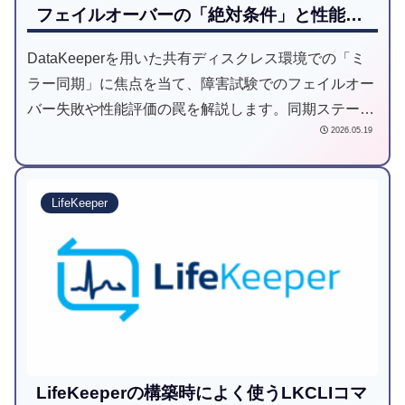
フェイルオーバーの「絶対条件」と性能評
価の罠
DataKeeperを用いた共有ディスクレス環境での「ミ
ラー同期」に焦点を当て、障害試験でのフェイルオー
バー失敗や性能評価の罠を解説します。同期ステータ
2026.05.19
スが切り替えに与える影響、IOPSの正しい計測手
法、Windowsサービスの遅延開始など、実際のサポー
ト事例から導き出したDataKeeper運用の鉄則を公
LifeKeeper
開。安全なデータ保護と安定稼働の両立を目指すエン
ジニア必読の内容です。
LifeKeeperの構築時によく使うLKCLIコマ