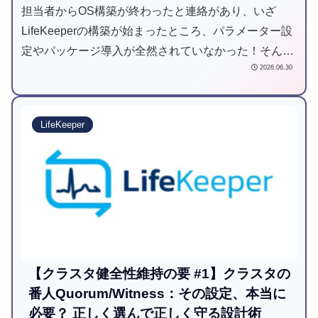
担当者からOS構築が終わったと連絡があり、いざ
LifeKeeperの構築が始まったところ、パラメーター設
定やパッケージ導入が全然されていなかった！そんな
2026.06.30
ことで、構築作業の開始が1週間遅れるケースもあり
ます。本記事では、LifeKeeper for Linux v10の構築前
に確認しておく必要があるチェック項目をご紹介しま
LifeKeeper
す。
【クラスタ健全性維持の要 #1】クラスタの
番人Quorum/Witness：その設定、本当に
必要？ 正しく選んで正しく守る設計術