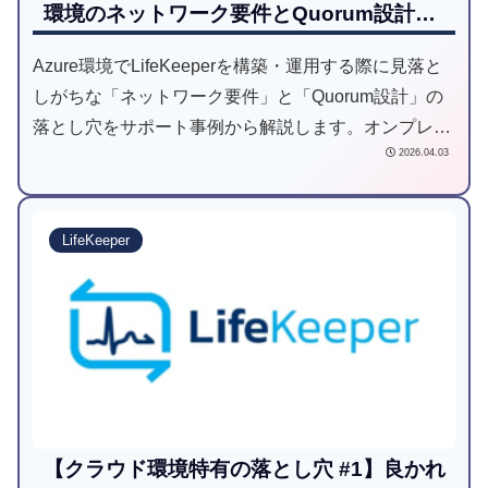
環境のネットワーク要件とQuorum設計の
最適解
Azure環境でLifeKeeperを構築・運用する際に見落と
しがちな「ネットワーク要件」と「Quorum設計」の
落とし穴をサポート事例から解説します。オンプレミ
2026.04.03
ス感覚の「同一サブネット」による仮想IP構成の失敗
や、スプリットブレインを防ぐための最適なフェンシ
ング手法（SCSI-3 PRやWitnessサーバーの集約）な
LifeKeeper
ど、クラウド特有の事象から原因を読み解き、安定稼
働のための解決策と再発防止策を提供します。
【クラウド環境特有の落とし穴 #1】良かれ