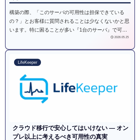
構築の際、「このサーバの可用性は担保できている
の？」とお客様に質問されることは少なくないかと思
います。特に困ることが多い『1台のサーバ』で可用
2026.05.25
性を担保する場合に「Single Server Protection」が役
に立ちます！本記事では、Single Server Protectionを
実際に使ってみようと思います。
LifeKeeper
クラウド移行で安心してはいけない — オン
プレ以上に考えるべき可用性の真実