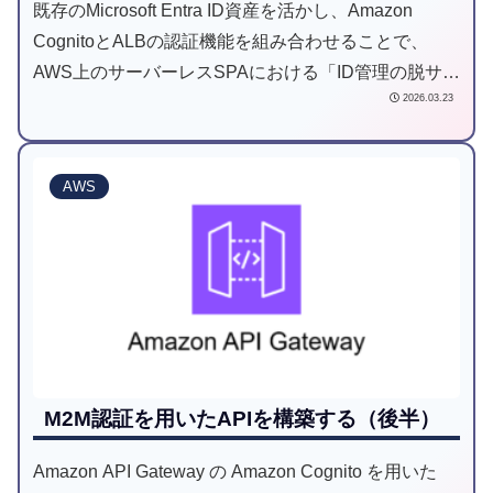
既存のMicrosoft Entra ID資産を活かし、Amazon
CognitoとALBの認証機能を組み合わせることで、
AWS上のサーバーレスSPAにおける「ID管理の脱サイ
2026.03.23
ロ化」とセキュアな認証基盤を実現しました。開発効
率の向上と全社的なガバナンス強化を両立させたアー
キテクチャ選定のポイントを解説します。
AWS
M2M認証を用いたAPIを構築する（後半）
Amazon API Gateway の Amazon Cognito を用いた