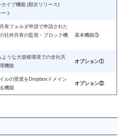
カイブ機能 (順次リリース)
レート
共有フォルダ申請で申請された
の社外共有の監視・ブロック機
基本機能③
なるような大規模環境での全社共
オプション①
理機能
ルの受渡をDropboxドメイン
オプション②
る機能