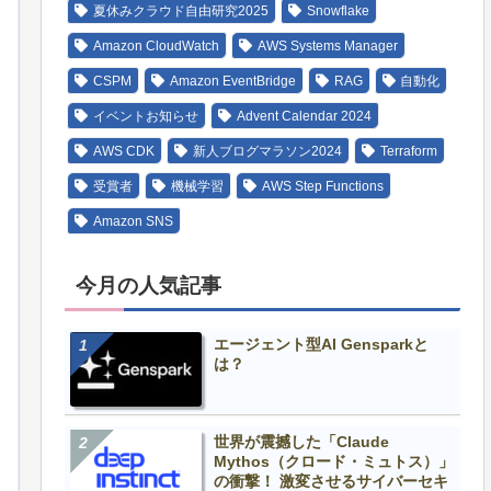
夏休みクラウド自由研究2025
Snowflake
Amazon CloudWatch
AWS Systems Manager
CSPM
Amazon EventBridge
RAG
自動化
イベントお知らせ
Advent Calendar 2024
AWS CDK
新人ブログマラソン2024
Terraform
受賞者
機械学習
AWS Step Functions
Amazon SNS
今月の人気記事
エージェント型AI Gensparkと
は？
世界が震撼した「Claude
Mythos（クロード・ミュトス）」
の衝撃！ 激変させるサイバーセキ