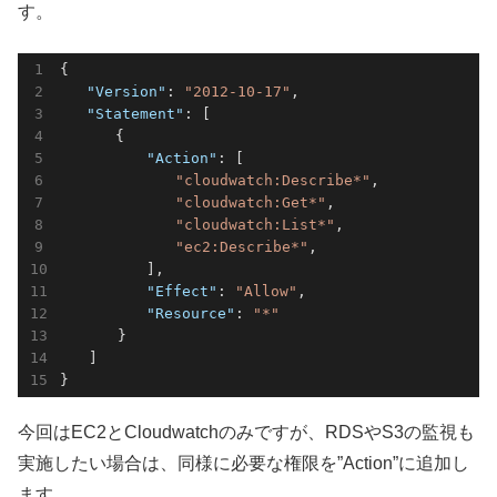
す。
{

"Version"
: 
"2012-10-17"
,

"Statement"
: [

   　　{

"Action"
: [

"cloudwatch:Describe*"
,

"cloudwatch:Get*"
,

"cloudwatch:List*"
,

"ec2:Describe*"
,

　　　　　　],

"Effect"
: 
"Allow"
,

"Resource"
: 
"*"
　　　　}

　　]

}
今回はEC2とCloudwatchのみですが、RDSやS3の監視も
実施したい場合は、同様に必要な権限を”Action”に追加し
ます。