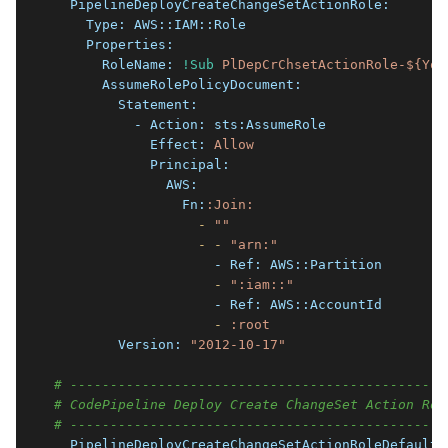
  PipelineDeployCreateChangeSetActionRole:
    Type:
AWS::IAM::Role
    Properties:
      RoleName:
!Sub
PlDepCrChsetActionRole-${You
      AssumeRolePolicyDocument:
        Statement:
          - Action:
sts:AssumeRole
            Effect:
Allow
            Principal:
              AWS:
                Fn:
:Join:
                  -
""
                  -
-
"arn:"
                    - Ref:
AWS::Partition
                    -
":iam::"
                    - Ref:
AWS::AccountId
                    -
:root
        Version:
"2012-10-17"
# -----------------------------------------------
# CodePipeline Deploy Create ChangeSet Action Rol
# -----------------------------------------------
  PipelineDeployCreateChangeSetActionRoleDefaultP