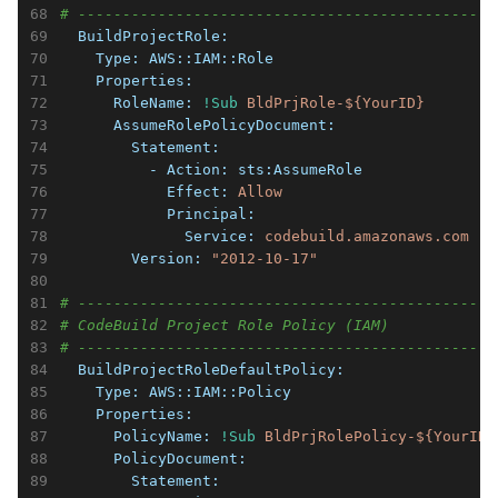
# -----------------------------------------------
  BuildProjectRole:
    Type:
AWS::IAM::Role
    Properties:
      RoleName:
!Sub
BldPrjRole-${YourID}
      AssumeRolePolicyDocument:
        Statement:
          - Action:
sts:AssumeRole
            Effect:
Allow
            Principal:
              Service:
codebuild.amazonaws.com
        Version:
"2012-10-17"
# -----------------------------------------------
# CodeBuild Project Role Policy (IAM)
# -----------------------------------------------
  BuildProjectRoleDefaultPolicy:
    Type:
AWS::IAM::Policy
    Properties:
      PolicyName:
!Sub
BldPrjRolePolicy-${YourID}
      PolicyDocument:
        Statement: