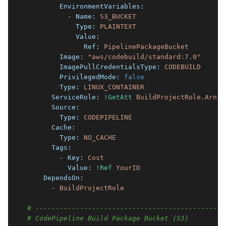
        EnvironmentVariables:
          - Name:
S3_BUCKET
            Type:
PLAINTEXT
            Value:
              Ref:
PipelinePackageBucket
        Image:
"aws/codebuild/standard:7.0"
        ImagePullCredentialsType:
CODEBUILD
        PrivilegedMode:
false
        Type:
LINUX_CONTAINER
      ServiceRole:
!GetAtt
BuildProjectRole.Arn
      Source:
        Type:
CODEPIPELINE
      Cache:
        Type:
NO_CACHE
      Tags:
        - Key:
Cost
          Value:
!Ref
YourID
    DependsOn:
      -
BuildProjectRole
# -----------------------------------------------
# CodePipeline Build Package Bucket (S3)