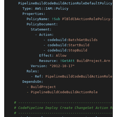
  PipelineBuildCodeBuildActionRoleDefaultPolicy:
    Type:
AWS::IAM::Policy
    Properties:
      PolicyName:
!Sub
PlBldCbActionRolePolicy-${
      PolicyDocument:
        Statement:
          - Action:
              - codebuild:
BatchGetBuilds
              - codebuild:
StartBuild
              - codebuild:
StopBuild
            Effect:
Allow
            Resource:
!GetAtt
BuildProject.Arn
        Version:
"2012-10-17"
      Roles:
        - Ref:
PipelineBuildCodeBuildActionRole
    DependsOn:
      -
BuildProject
      -
PipelineBuildCodeBuildActionRole
# -----------------------------------------------
# CodePipeline Deploy Create ChangeSet Action Rol
# -----------------------------------------------