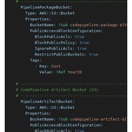
# -----------------------------------------------
  PipelinePackageBucket:
    Type:
AWS::S3::Bucket
    Properties:
      BucketName:
!Sub
codepipeline-package-${You
      PublicAccessBlockConfiguration:
        BlockPublicAcls:
true
        BlockPublicPolicy:
true
        IgnorePublicAcls:
true
        RestrictPublicBuckets:
true
      Tags:
        - Key:
Cost
          Value:
!Ref
YourID
# -----------------------------------------------
# CodePipeline Artifact Bucket (S3)
# -----------------------------------------------
  PipelineArtifactBucket:
    Type:
AWS::S3::Bucket
    Properties:
      BucketName:
!Sub
codepipeline-artifact-${Yo
      PublicAccessBlockConfiguration:
        BlockPublicAcls:
true