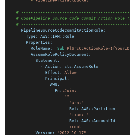
      -
PipelineArtifactBucket
# -----------------------------------------------
# CodePipeline Source Code Commit Action Role (IA
# -----------------------------------------------
  PipelineSourceCodeCommitActionRole:
    Type:
AWS::IAM::Role
    Properties:
      RoleName:
!Sub
PlSrcCcActionRole-${YourID}
      AssumeRolePolicyDocument:
        Statement:
          - Action:
sts:AssumeRole
            Effect:
Allow
            Principal:
              AWS:
                Fn:
:Join:
                  -
""
                  -
-
"arn:"
                    - Ref:
AWS::Partition
                    -
":iam::"
                    - Ref:
AWS::AccountId
                    -
:root
        Version:
"2012-10-17"