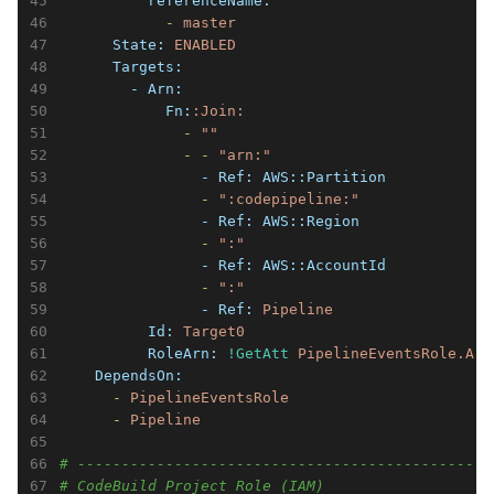
          referenceName:
            -
master
      State:
ENABLED
      Targets:
        - Arn:
            Fn:
:Join:
              -
""
              -
-
"arn:"
                - Ref:
AWS::Partition
                -
":codepipeline:"
                - Ref:
AWS::Region
                -
":"
                - Ref:
AWS::AccountId
                -
":"
                - Ref:
Pipeline
          Id:
Target0
          RoleArn:
!GetAtt
PipelineEventsRole.Arn
    DependsOn:
      -
PipelineEventsRole
      -
Pipeline
# -----------------------------------------------
# CodeBuild Project Role (IAM)