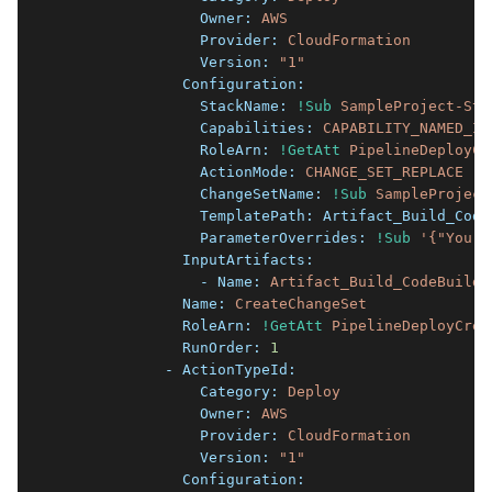
                Owner:
AWS
                Provider:
CloudFormation
                Version:
"1"
              Configuration:
                StackName:
!Sub
SampleProject-Sta
                Capabilities:
CAPABILITY_NAMED_IA
                RoleArn:
!GetAtt
PipelineDeployCr
                ActionMode:
CHANGE_SET_REPLACE
                ChangeSetName:
!Sub
SampleProject
                TemplatePath:
Artifact_Build_Code
                ParameterOverrides:
!Sub
'{"YourI
              InputArtifacts:
                - Name:
Artifact_Build_CodeBuild
              Name:
CreateChangeSet
              RoleArn:
!GetAtt
PipelineDeployCrea
              RunOrder:
1
            - ActionTypeId:
                Category:
Deploy
                Owner:
AWS
                Provider:
CloudFormation
                Version:
"1"
              Configuration: