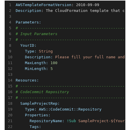
AWSTemplateFormatVersion
Description
: The CloudFormation template that cre
Parameters:
# -----------------------------------------------
# Input Parameters
# -----------------------------------------------
  YourID:
    Type:
String
    Description:
Please
fill
your
full
name
and
t
    MaxLength:
100
    MinLength:
5
Resources:
# -----------------------------------------------
# CodeCommit Repository
# -----------------------------------------------
  SampleProjectRep:
    Type:
AWS::CodeCommit::Repository
    Properties:
      RepositoryName:
!Sub
SampleProject-${YourID
      Tags: