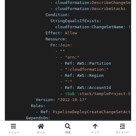
              - cloudformation:
DescribeChangeSet
              - cloudformation:
DescribeStacks
            Condition:
              StringEqualsIfExists:
                cloudformation:
ChangeSetName:
!Su
            Effect:
Allow
            Resource:
              Fn:
:Join:
                -
""
                -
-
"arn:"
                  - Ref:
AWS::Partition
                  -
":cloudformation:"
                  - Ref:
AWS::Region
                  -
":"
                  - Ref:
AWS::AccountId
                  -
!Sub
:stack/SampleProject-Sta
        Version:
"2012-10-17"
      Roles:
        - Ref:
PipelineDeployCreateChangeSetActio
    DependsOn:
      -
PipelineDeployCreateChangeSetRole
      -
PipelineArtifactBucket
メニュー
ホーム
検索
トップ
サイドバー