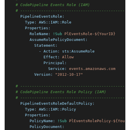
# CodePipeline Events Role (IAM)
# -----------------------------------------------
  PipelineEventsRole:
    Type:
AWS::IAM::Role
    Properties:
      RoleName:
!Sub
PlEventsRole-${YourID}
      AssumeRolePolicyDocument:
        Statement:
          - Action:
sts:AssumeRole
            Effect:
Allow
            Principal:
              Service:
events.amazonaws.com
        Version:
"2012-10-17"
# -----------------------------------------------
# CodePipeline Events Role Policy (IAM)
# -----------------------------------------------
  PipelineEventsRoleDefaultPolicy:
    Type:
AWS::IAM::Policy
    Properties:
      PolicyName:
!Sub
PlEventsRolePolicy-${YourI
      PolicyDocument: