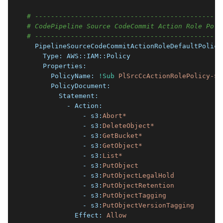
# -----------------------------------------------
# CodePipeline Source CodeCommit Action Role Poli
# -----------------------------------------------
  PipelineSourceCodeCommitActionRoleDefaultPolicy
    Type:
AWS::IAM::Policy
    Properties:
      PolicyName:
!Sub
PlSrcCcActionRolePolicy-${
      PolicyDocument:
        Statement:
          - Action:
              - s3:
Abort*
              - s3:
DeleteObject*
              - s3:
GetBucket*
              - s3:
GetObject*
              - s3:
List*
              - s3:
PutObject
              - s3:
PutObjectLegalHold
              - s3:
PutObjectRetention
              - s3:
PutObjectTagging
              - s3:
PutObjectVersionTagging
            Effect:
Allow