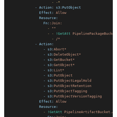
                  -
-*
          - Action:
s3:PutObject
            Effect:
Allow
            Resource:
              Fn:
:Join:
                -
""
                -
-
!GetAtt
PipelinePackageBucket
                  -
/*
          - Action:
              - s3:
Abort*
              - s3:
DeleteObject*
              - s3:
GetBucket*
              - s3:
GetObject*
              - s3:
List*
              - s3:
PutObject
              - s3:
PutObjectLegalHold
              - s3:
PutObjectRetention
              - s3:
PutObjectTagging
              - s3:
PutObjectVersionTagging
            Effect:
Allow
            Resource:
              -
!GetAtt
PipelineArtifactBucket.Ar