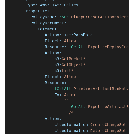
    Type:
AWS::IAM::Policy
    Properties:
      PolicyName:
!Sub
PlDepCrChsetActionRolePoli
      PolicyDocument:
        Statement:
          - Action:
iam:PassRole
            Effect:
Allow
            Resource:
!GetAtt
PipelineDeployCreat
          - Action:
              - s3:
GetBucket*
              - s3:
GetObject*
              - s3:
List*
            Effect:
Allow
            Resource:
              -
!GetAtt
PipelineArtifactBucket.Ar
              - Fn:
:Join:
                  -
""
                  -
-
!GetAtt
PipelineArtifactBuc
                    -
/*
          - Action:
              - cloudformation:
CreateChangeSet
              - cloudformation:
DeleteChangeSet