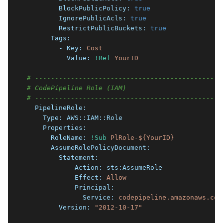
        BlockPublicPolicy:
true
        IgnorePublicAcls:
true
        RestrictPublicBuckets:
true
      Tags:
        - Key:
Cost
          Value:
!Ref
YourID
# -----------------------------------------------
# CodePipeline Role (IAM)
# -----------------------------------------------
  PipelineRole:
    Type:
AWS::IAM::Role
    Properties:
      RoleName:
!Sub
PlRole-${YourID}
      AssumeRolePolicyDocument:
        Statement:
          - Action:
sts:AssumeRole
            Effect:
Allow
            Principal:
              Service:
codepipeline.amazonaws.com
        Version:
"2012-10-17"