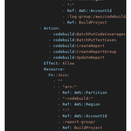
                    -
":"
                    - Ref:
AWS::AccountId
                    -
:log-group:/aws/codebuild/
                    - Ref:
BuildProject
          - Action:
              - codebuild:
BatchPutCodeCoverages
              - codebuild:
BatchPutTestCases
              - codebuild:
CreateReport
              - codebuild:
CreateReportGroup
              - codebuild:
UpdateReport
            Effect:
Allow
            Resource:
              Fn:
:Join:
                -
""
                -
-
"arn:"
                  - Ref:
AWS::Partition
                  -
":codebuild:"
                  - Ref:
AWS::Region
                  -
":"
                  - Ref:
AWS::AccountId
                  -
:report-group/
                  - Ref:
BuildProject