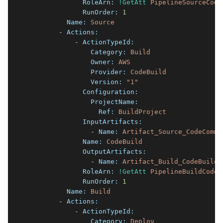
              RoleArn:
!GetAtt
PipelineSourceCode
              RunOrder:
1
          Name:
Source
        - Actions:
            - ActionTypeId:
                Category:
Build
                Owner:
AWS
                Provider:
CodeBuild
                Version:
"1"
              Configuration:
                ProjectName:
                  Ref:
BuildProject
              InputArtifacts:
                - Name:
Artifact_Source_CodeCommi
              Name:
CodeBuild
              OutputArtifacts:
                - Name:
Artifact_Build_CodeBuild
              RoleArn:
!GetAtt
PipelineBuildCodeB
              RunOrder:
1
          Name:
Build
        - Actions:
            - ActionTypeId:
                Category:
Deploy