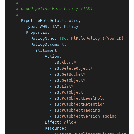
# -----------------------------------------------
# CodePipeline Role Policy (IAM)
# -----------------------------------------------
  PipelineRoleDefaultPolicy:
    Type:
AWS::IAM::Policy
    Properties:
      PolicyName:
!Sub
PlRolePolicy-${YourID}
      PolicyDocument:
        Statement:
          - Action:
              - s3:
Abort*
              - s3:
DeleteObject*
              - s3:
GetBucket*
              - s3:
GetObject*
              - s3:
List*
              - s3:
PutObject
              - s3:
PutObjectLegalHold
              - s3:
PutObjectRetention
              - s3:
PutObjectTagging
              - s3:
PutObjectVersionTagging
            Effect:
Allow
            Resource: