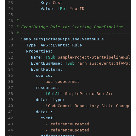
        - Key:
Cost
          Value:
!Ref
YourID
# -----------------------------------------------
# EventBridge Rule for Starting CodePipeline
# -----------------------------------------------
  SampleProjectRepPipelineEventsRule:
    Type:
AWS::Events::Rule
    Properties:
      Name:
!Sub
SampleProject-StartPipelineRule-
      EventBusName:
!Sub
"arn:aws:events:${AWS::R
      EventPattern:
        source:
          -
aws.codecommit
        resources:
          -
!GetAtt
SampleProjectRep.Arn
        detail-type:
          -
"CodeCommit Repository State Change"
        detail:
          event:
            -
referenceCreated
            -
referenceUpdated