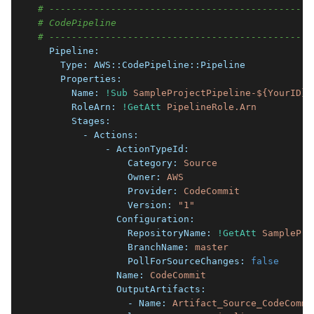
# -----------------------------------------------
# CodePipeline
# -----------------------------------------------
  Pipeline:
    Type:
AWS::CodePipeline::Pipeline
    Properties:
      Name:
!Sub
SampleProjectPipeline-${YourID}
      RoleArn:
!GetAtt
PipelineRole.Arn
      Stages:
        - Actions:
            - ActionTypeId:
                Category:
Source
                Owner:
AWS
                Provider:
CodeCommit
                Version:
"1"
              Configuration:
                RepositoryName:
!GetAtt
SamplePro
                BranchName:
master
                PollForSourceChanges:
false
              Name:
CodeCommit
              OutputArtifacts:
                - Name:
Artifact_Source_CodeCommi