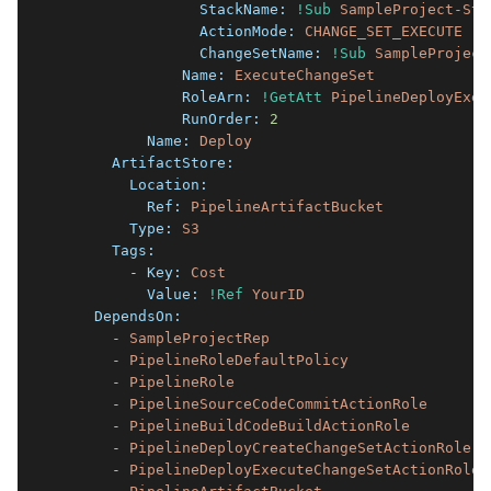
                StackName:
!Sub
SampleProject-Sta
                ActionMode:
CHANGE_SET_EXECUTE
                ChangeSetName:
!Sub
SampleProject
              Name:
ExecuteChangeSet
              RoleArn:
!GetAtt
PipelineDeployExec
              RunOrder:
2
          Name:
Deploy
      ArtifactStore:
        Location:
          Ref:
PipelineArtifactBucket
        Type:
S3
      Tags:
        - Key:
Cost
          Value:
!Ref
YourID
    DependsOn:
      -
SampleProjectRep
      -
PipelineRoleDefaultPolicy
      -
PipelineRole
      -
PipelineSourceCodeCommitActionRole
      -
PipelineBuildCodeBuildActionRole
      -
PipelineDeployCreateChangeSetActionRole
      -
PipelineDeployExecuteChangeSetActionRole