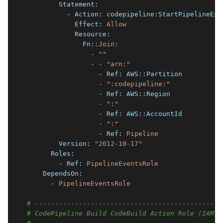
        Statement:
          - Action:
codepipeline:StartPipelineExe
            Effect:
Allow
            Resource:
              Fn:
:Join:
                -
""
                -
-
"arn:"
                  - Ref:
AWS::Partition
                  -
":codepipeline:"
                  - Ref:
AWS::Region
                  -
":"
                  - Ref:
AWS::AccountId
                  -
":"
                  - Ref:
Pipeline
        Version:
"2012-10-17"
      Roles:
        - Ref:
PipelineEventsRole
    DependsOn:
      -
PipelineEventsRole
# -----------------------------------------------
# CodePipeline Build CodeBuild Action Role (IAM)