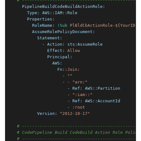
# -----------------------------------------------
  PipelineBuildCodeBuildActionRole:
    Type:
AWS::IAM::Role
    Properties:
      RoleName:
!Sub
PlBldCbActionRole-${YourID}
      AssumeRolePolicyDocument:
        Statement:
          - Action:
sts:AssumeRole
            Effect:
Allow
            Principal:
              AWS:
                Fn:
:Join:
                  -
""
                  -
-
"arn:"
                    - Ref:
AWS::Partition
                    -
":iam::"
                    - Ref:
AWS::AccountId
                    -
:root
        Version:
"2012-10-17"
# -----------------------------------------------
# CodePipeline Build CodeBuild Action Role Policy
# -----------------------------------------------