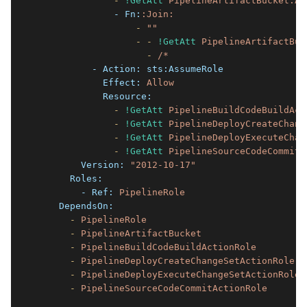
              -
!GetAtt
PipelineArtifactBucket.Ar
              - Fn:
:Join:
                  -
""
                  -
-
!GetAtt
PipelineArtifactBuc
                    -
/*
          - Action:
sts:AssumeRole
            Effect:
Allow
            Resource:
              -
!GetAtt
PipelineBuildCodeBuildAct
              -
!GetAtt
PipelineDeployCreateChang
              -
!GetAtt
PipelineDeployExecuteChan
              -
!GetAtt
PipelineSourceCodeCommitA
        Version:
"2012-10-17"
      Roles:
        - Ref:
PipelineRole
    DependsOn:
      -
PipelineRole
      -
PipelineArtifactBucket
      -
PipelineBuildCodeBuildActionRole
      -
PipelineDeployCreateChangeSetActionRole
      -
PipelineDeployExecuteChangeSetActionRole
      -
PipelineSourceCodeCommitActionRole