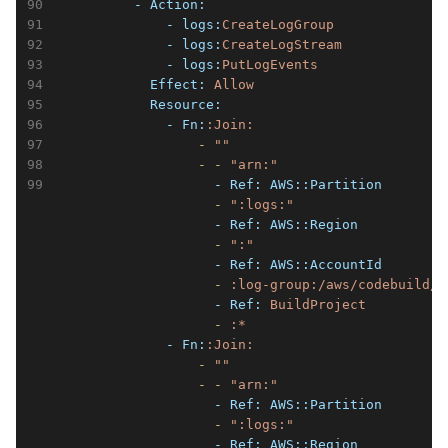
          - Action:
              - logs:
CreateLogGroup
              - logs:
CreateLogStream
              - logs:
PutLogEvents
            Effect:
Allow
            Resource:
              - Fn:
:Join:
                  -
""
                  -
-
"arn:"
                    - Ref:
AWS::Partition
                    -
":logs:"
                    - Ref:
AWS::Region
                    -
":"
                    - Ref:
AWS::AccountId
                    -
:log-group:/aws/codebuild/
                    - Ref:
BuildProject
                    -
:*
              - Fn:
:Join:
                  -
""
                  -
-
"arn:"
                    - Ref:
AWS::Partition
                    -
":logs:"
                    - Ref:
AWS::Region