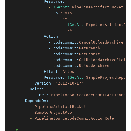
            Resource:
              -
!GetAtt
PipelineArtifactBucket.Ar
              - Fn:
:Join:
                  -
""
                  -
-
!GetAtt
PipelineArtifactBuc
                    -
/*
          - Action:
              - codecommit:
CancelUploadArchive
              - codecommit:
GetBranch
              - codecommit:
GetCommit
              - codecommit:
GetUploadArchiveStatus
              - codecommit:
UploadArchive
            Effect:
Allow
            Resource:
!GetAtt
SampleProjectRep.Ar
        Version:
"2012-10-17"
      Roles:
        - Ref:
PipelineSourceCodeCommitActionRole
    DependsOn:
      -
PipelineArtifactBucket
      -
SampleProjectRep
      -
PipelineSourceCodeCommitActionRole
# -----------------------------------------------