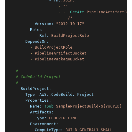
              - Fn:
:Join:
                  -
""
                  -
-
!GetAtt
PipelineArtifactBuc
                    -
/*
        Version:
"2012-10-17"
      Roles:
        - Ref:
BuildProjectRole
    DependsOn:
      -
BuildProjectRole
      -
PipelineArtifactBucket
      -
PipelinePackageBucket
# -----------------------------------------------
# CodeBuild Project
# -----------------------------------------------
  BuildProject:
    Type:
AWS::CodeBuild::Project
    Properties:
      Name:
!Sub
SampleProjectBuild-${YourID}
      Artifacts:
        Type:
CODEPIPELINE
      Environment:
        ComputeType:
BUILD_GENERAL1_SMALL