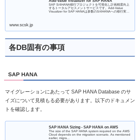
Add-Value Visualizer for SAP HANA
SAP S/4HANA移行プロジェクトを可視化し計画精度向上
するトータルアセスメントサービスです。Add-Value
Visualizer for SAP HANAは多数のS/4HANAへの移行実績
を基にしたノウハウにより確実なアセスメント...
www.scsk.jp
各DB固有の事項
SAP HANA
マイグレーションにあたって SAP HANA Database のサ
イズについて見積もる必要があります。以下のドキュメン
トを確認します。
SAP HANA Sizing - SAP HANA on AWS
The size of the SAP HANA system required on the AWS
Cloud depends on the migration scenario. As mentioned
earlier, migra...