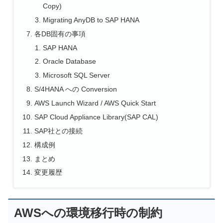
Copy)
Migrating AnyDB to SAP HANA
各DB固有の事項
SAP HANA
Oracle Database
Microsoft SQL Server
S/4HANA への Conversion
AWS Launch Wizard / AWS Quick Start
SAP Cloud Appliance Library(SAP CAL)
SAP社との接続
構成例
まとめ
変更履歴
AWSへの環境移行時の制約