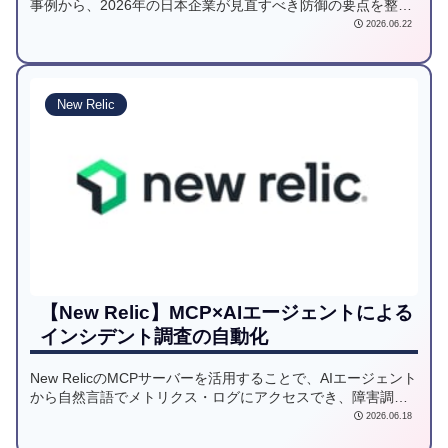
事例から、2026年の日本企業が見直すべき防御の要点を整理
して解説します。
2026.06.22
New Relic
【New Relic】MCP×AIエージェントによる
インシデント調査の自動化
New RelicのMCPサーバーを活用することで、AIエージェント
から自然言語でメトリクス・ログにアクセスでき、障害調査
の効率化が実現できます。MCPの概要からClaude Codeでの
2026.06.18
接続手順まで、はじめの一歩をわかりやすく解説します。