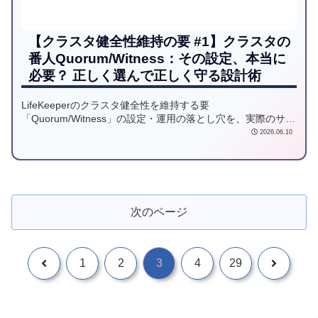
【クラスタ健全性維持の要 #1】クラスタの
番人Quorum/Witness：その設定、本当に
必要？ 正しく選んで正しく守る設計術
LifeKeeperのクラスタ健全性を維持する要
「Quorum/Witness」の設定・運用の落とし穴を、実際のサポ
ート事例から徹底解説します。Storageモード
2026.06.10
（block/file/S3）ごとの構築時の注意点や、「ファイルシステ
ム作成は不要」といったデバイス準備の勘所、Witnessサーバ
の共用ルール、Quorum喪失時の挙動まで、現場で役立つ再発
防止策とベストプラクティスを網羅。スプリットブレインを
防ぐ「正しい番人」の立て方を伝授します。
次のページ
1
2
3
4
29