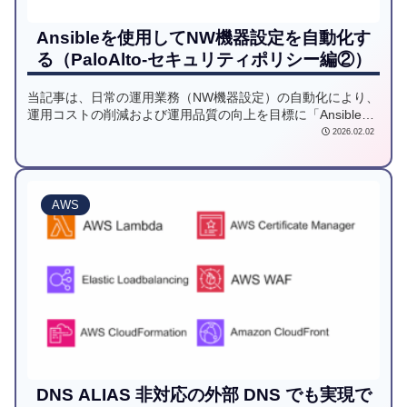
Ansibleを使用してNW機器設定を自動化す
る（PaloAlto-セキュリティポリシー編②）
当記事は、日常の運用業務（NW機器設定）の自動化により、
運用コストの削減および運用品質の向上を目標に「Ansible」
を使用し、様々なNW機器設定を自動化してみようと試みた記
2026.02.02
事です。
AWS
DNS ALIAS 非対応の外部 DNS でも実現で