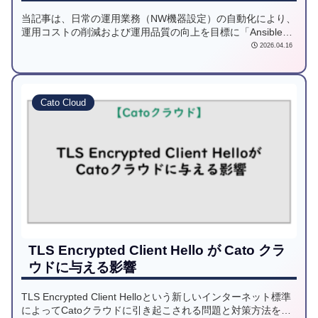
当記事は、日常の運用業務（NW機器設定）の自動化により、
運用コストの削減および運用品質の向上を目標に「Ansible」
を使用し、様々なNW機器設定を自動化してみようと試みた記
2026.04.16
事です。
Cato Cloud
TLS Encrypted Client Hello が Cato クラ
ウドに与える影響
TLS Encrypted Client Helloという新しいインターネット標準
によってCatoクラウドに引き起こされる問題と対策方法を解