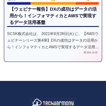
【ウェビナー報告】DXの成功はデータの活
用から！インフォマティカとAWSで実現す
るデータ活用基盤
SCSK株式会社は、 2021年9月28日(火) に、【AWSウ
ェビナーシリーズ第4弾】DXの成功はデータの活用か
ら！インフォマティカとAWSで実現するデータ活用基
2021.10.20
盤 を、アマゾン ウェブ サービス ジャパン株式会社
(AWS)様、インフォマティカ・ジャパン株式会社様と
共同でウェビナーを開催いたしました。当日は多数の
方にご参加頂き、ありがとうございました。