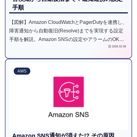
手順
【図解】Amazon CloudWatchとPagerDutyを連携し、
障害通知から自動復旧(Resolve)までを実現する設定
手順を解説。Amazon SNSの設定やアラームのOKア
2026.02.09
クションを活用して、インシデント管理を自動化・効
率化する方法をステップバイステップで紹介します。
AWS
Amazon SNS通知が消えた!? その原因