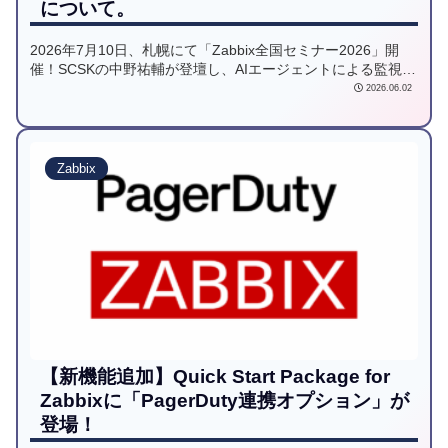
について。
2026年7月10日、札幌にて「Zabbix全国セミナー2026」開
催！SCSKの中野祐輔が登壇し、AIエージェントによる監視設
定や障害対応の自動化を実演。Claude CodeやMCPを活用し
2026.06.02
た次世代の「自律型」運用を体感できる、エンジニア必見の
セミナーです。
Zabbix
【新機能追加】Quick Start Package for
Zabbixに「PagerDuty連携オプション」が
登場！