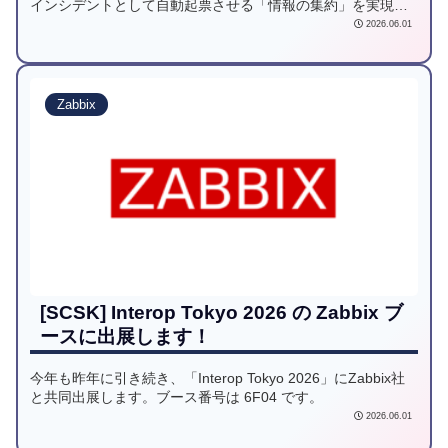
インシデントとして自動起票させる「情報の集約」を実現し
ました。しかし、実際の運用現場では、情報の通知だけでな
2026.06.01
く、「ServiceNow側で対応を終えたら、自動的にZabbixのア
ラートも消えてほしい」という、双方向の同期が求められま
す。今回は、ネットワーク的な制約をクリアしつつ、この
「双方向連携」をどう実現したか、詳しく解説していきま
Zabbix
す。
[SCSK] Interop Tokyo 2026 の Zabbix ブ
ースに出展します！
今年も昨年に引き続き、「Interop Tokyo 2026」にZabbix社
と共同出展します。ブース番号は 6F04 です。
2026.06.01