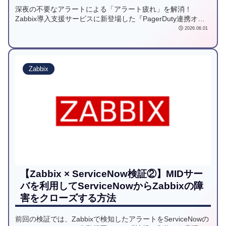
深夜の不要なアラートによる「アラート疲れ」を解消！
Zabbix導入支援サービスに新登場した『PagerDuty連携オプ
ション』をご紹介します。AIによるアラート集約とトリアー
2026.06.01
ジ機能で通知を最適化し、システム運用現場の負担を劇的に
軽減する新しいインシデント対応の手法を提案します。
Zabbix
【Zabbix × ServiceNow検証②】MIDサー
バを利用してServiceNowからZabbixの障
害をクローズする方法
前回の検証では、Zabbixで検知したアラートをServiceNowの