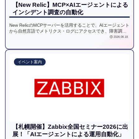
【New Relic】MCP×AIエージェントによる
インシデント調査の自動化
New RelicのMCPサーバーを活用することで、AIエージェント
から自然言語でメトリクス・ログにアクセスでき、障害調査
の効率化が実現できます。MCPの概要からClaude Codeでの
2026.06.18
接続手順まで、はじめの一歩をわかりやすく解説します。
イベント案内
【札幌開催】Zabbix全国セミナー2026に出
展！「AIエージェントによる運用自動化」