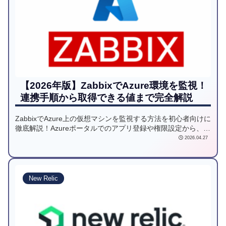
【2026年版】ZabbixでAzure環境を監視！
連携手順から取得できる値まで完全解説
ZabbixでAzure上の仮想マシンを監視する方法を初心者向けに
徹底解説！Azureポータルでのアプリ登録や権限設定から、
ZabbixのマクロにリソースIDを入力する手順まで、実際の画
2026.04.27
面付きで詳しく紹介します。API連携でCPUやメモリを効率的
に監視しましょう。
New Relic