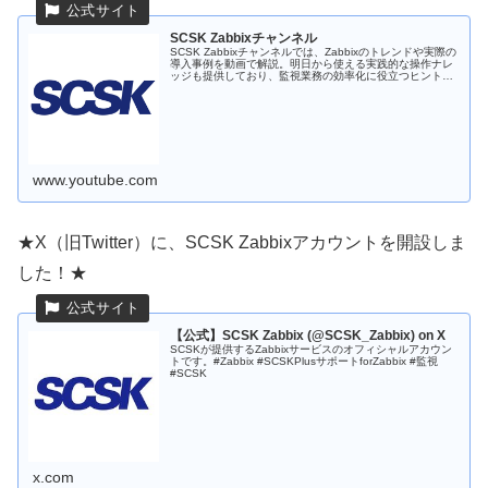
SCSK Zabbixチャンネル
SCSK Zabbixチャンネルでは、Zabbixのトレンドや実際の
導入事例を動画で解説。明日から使える実践的な操作ナレ
ッジも提供しており、監視業務の効率化に役立つヒントが
満載です。 最新のトピックについては、リンクの弊社HP
もしくはXアカ...
www.youtube.com
★X（旧Twitter）に、SCSK Zabbixアカウントを開設しま
した！★
【公式】SCSK Zabbix (@SCSK_Zabbix) on X
SCSKが提供するZabbixサービスのオフィシャルアカウン
トです。#Zabbix #SCSKPlusサポートforZabbix #監視
#SCSK
x.com