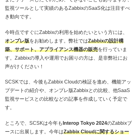
監視ツールとして実績のあるZabbixのSaaS化は注目すべ
き動向です。
今時点ですぐにZabbixの利用を始めたいという方には、
オンプレ版
をお勧めします。弊社では
Zabbixの設計構
築、サポート、アプライアンス機器の販売
を行っていま
す。Zabbixの導入や運用でお困りの方は、是非弊社にお
声がけください！
SCSKでは、今後もZabbix Cloudの検証を進め、機能アッ
プデートの紹介や、オンプレ版Zabbixとの比較、他SaaS
監視サービスとの比較などの記事を作成していく予定で
す。
ところで、SCSKは今年も
Interop Tokyo 2024
のZabbixブ
ースに出展します。今年は
Zabbix Cloudに関するショー